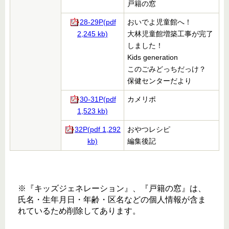
戸籍の窓
28-29P(pdf
おいでよ児童館へ！
2,245 kb)
大林児童館増築工事が完了
しました！
Kids generation
このごみどっちだっけ？
保健センターだより
30-31P(pdf
カメリポ
1,523 kb)
32P(pdf 1,292
おやつレシピ
kb)
編集後記
※『キッズジェネレーション』、『戸籍の窓』は、
氏名・生年月日・年齢・区名などの個人情報が含ま
れているため削除してあります。