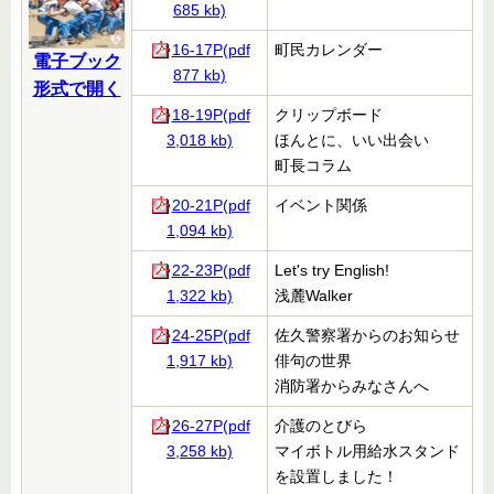
685 kb)
16-17P(pdf
町民カレンダー
電子ブック
877 kb)
形式で開く
18-19P(pdf
クリップボード
3,018 kb)
ほんとに、いい出会い
町長コラム
20-21P(pdf
イベント関係
1,094 kb)
22-23P(pdf
Let's try English!
1,322 kb)
浅麓Walker
24-25P(pdf
佐久警察署からのお知らせ
1,917 kb)
俳句の世界
消防署からみなさんへ
26-27P(pdf
介護のとびら
3,258 kb)
マイボトル用給水スタンド
を設置しました！