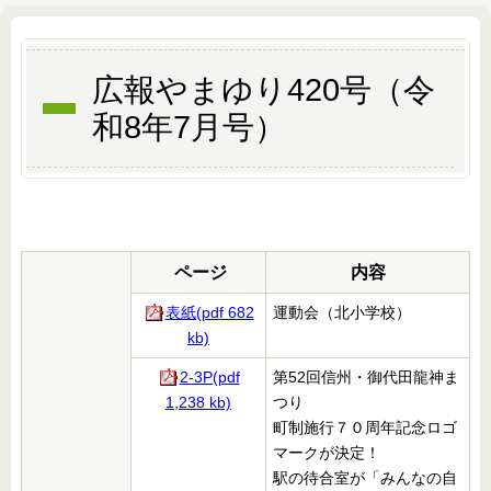
広報やまゆり420号（令
和8年7月号）
ページ
内容
表紙(pdf 682
運動会（北小学校）
kb)
2-3P(pdf
第52回信州・御代田龍神ま
1,238 kb)
つり
町制施行７０周年記念ロゴ
マークが決定！
駅の待合室が「みんなの自