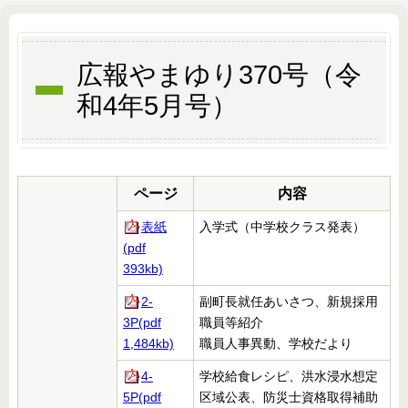
広報やまゆり370号（令
和4年5月号）
ページ
内容
表紙
入学式（中学校クラス発表）
(pdf
393kb)
2-
副町長就任あいさつ、新規採用
3P(pdf
職員等紹介
1,484kb)
職員人事異動、学校だより
4-
学校給食レシピ、洪水浸水想定
5P(pdf
区域公表、防災士資格取得補助