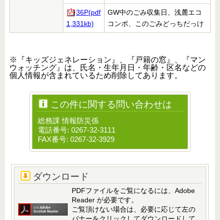
36P(pdf
GW中のごみ収集日、浅麓エコ
1,331kb)
コンポ、このごみどっちだっけ
※『キッズジェネレーション』、『戸籍の窓』、『マン
ウォッチング』は、氏名・生年月日・年齢・区名などの
個人情報が含まれているため削除してあります。
この件に関する問い合わせは
総務課 情報防災係
電話番号: 0267-32-3111
FAX番号: 0267-32-3929
ダウンロード
PDFファイルをご覧になるには、Adobe
Reader が必要です。
ご覧頂けない場合は、必要に応じて左の
バナーをクリックしてダウンロードして