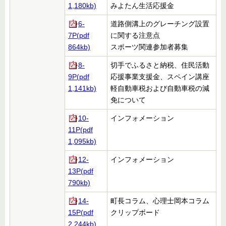
1,180kb)
みよたん生活応援金
6-
道路側溝上のグレーチング設置
7P(pdf
に関する注意点
864kb)
スポーツ関連参加者募集
8-
切手でふるさと納税、住民活動
9P(pdf
応援事業支援金、スペイン講座
1,141kb)
軽自動車税および自動車税の減
免について
10-
インフォメーション
11P(pdf
1,095kb)
12-
インフォメーション
13P(pdf
790kb)
14-
町長コラム、心理士岡本コラム
15P(pdf
クリップボード
2,244kb)