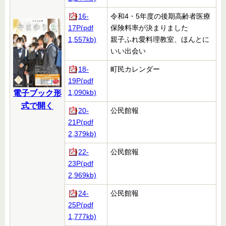
16-
令和4・5年度の後期高齢者医療
17P(pdf
保険料率が決まりました
1,557kb)
親子ふれ愛料理教室、ほんとに
いい出会い
18-
町民カレンダー
19P(pdf
1,090kb)
電子ブック形
式で開く
20-
公民館報
21P(pdf
2,379kb)
22-
公民館報
23P(pdf
2,969kb)
24-
公民館報
25P(pdf
1,777kb)