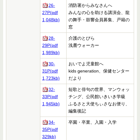
26-
消防署からみなさんへ
27P(pdf
みんなの心を助ける講演会、龍
1,048kb)
の舞手・鼓響会員募集、戸籍の
窓
28-
介護のとびら
29P(pdf
浅麓ウォーカー
1,989kb)
30-
おいでよ児童館へ
31P(pdf
kids generation、保健センター
1,723kb)
だより
32-
短歌と俳句の世界、マンウォッ
33P(pdf
チング、公民館いきいき学級
1,945kb)
ふるさと大使ちぃさなお便り、
編集後記
34-
卒園・卒業、入園・入学
35P(pdf
329kb)