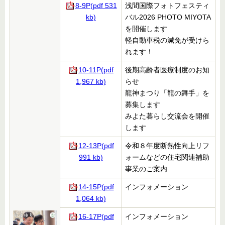
8-9P(pdf 531
浅間国際フォトフェスティ
kb)
バル2026 PHOTO MIYOTA
を開催します
軽自動車税の減免が受けら
れます！
10-11P(pdf
後期高齢者医療制度のお知
1,967 kb)
らせ
龍神まつり「龍の舞手」を
募集します
みよた暮らし交流会を開催
します
12-13P(pdf
令和８年度断熱性向上リフ
991 kb)
ォームなどの住宅関連補助
事業のご案内
14-15P(pdf
インフォメーション
1,064 kb)
16-17P(pdf
インフォメーション