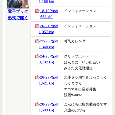
1,188 kb)
18-19P(pdf
インフォメーション
電子ブック
684 kb)
形式で開く
20-21P(pdf
インフォメーション
1,057 kb)
22-23P(pdf
町民カレンダー
1,348 kb)
24-25P(pdf
クリップボード
3,102 kb)
ほんとに、いい出会い
みよた文化財通信
26-27P(pdf
北小５０周年みよっこわく
1,621 kb)
わくまつり
エコマル出店者募集
浅麓Walker
28-29P(pdf
こんにちは農業委員会です
1,509 kb)
介護のとびら