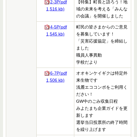
2-3P(pdf
【特集】町長と語ろう！地
1,516 kb)
域の未来を考える「みんな
の会議」を開催しました
4-5P(pdf
町民の皆さまからのご意見
1,545 kb)
を募集しています！
「災害応援協定」を締結し
ました
職員人事異動
学校だより
6-7P(pdf
オオキンケイギクは特定外
1,506 kb)
来生物です
浅麓エココンポをご利用く
ださい！
GW中のごみ収集日程
みよたまち企業ガイドを更
新します
選挙当日投票所の終了時間
を繰り上げます