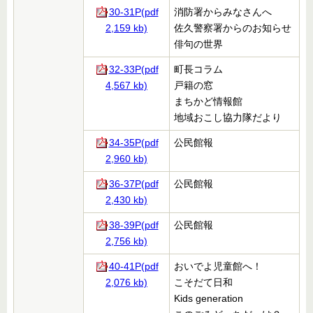
30-31P(pdf
消防署からみなさんへ
2,159 kb)
佐久警察署からのお知らせ
俳句の世界
32-33P(pdf
町長コラム
4,567 kb)
戸籍の窓
まちかど情報館
地域おこし協力隊だより
34-35P(pdf
公民館報
2,960 kb)
36-37P(pdf
公民館報
2,430 kb)
38-39P(pdf
公民館報
2,756 kb)
40-41P(pdf
おいでよ児童館へ！
2,076 kb)
こそだて日和
Kids generation