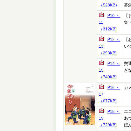
（528KB）
募
P10～
【
11
集
（312KB)
P12～
【
13
い
（293KB)
P14～
交
15
き
（749KB)
P16～
カ
17
（677KB)
P18～
エコ
19
あ
（729KB)
ほ