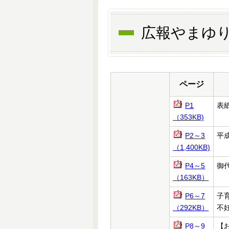
広報やまゆり
ページ
P1
表
（353KB)
P2～3
平
（1,400KB)
P4～5
御
（163KB）
P6～7
子
（292KB）
不
P8～9
【