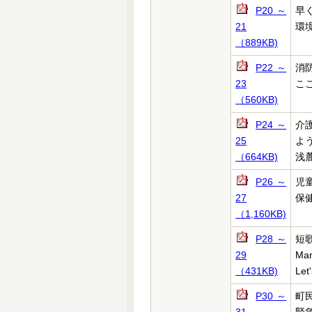
P20～
早
21
環
（889KB)
P22～
消
23
こ
（560KB)
P24～
介
25
よ
（664KB)
浅麓
P26～
児
27
保
（1,160KB)
P28～
短
29
Ma
（431KB)
Let
P30～
町