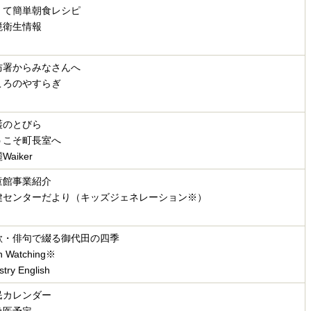
くて簡単朝食レシピ
境衛生情報
防署からみなさんへ
ころのやすらぎ
護のとびら
うこそ町長室へ
Waiker
童館事業紹介
健センターだより（キッズジェネレーション
※）
歌・俳句で綴る御代田の四季
n Watching※
'stry English
民カレンダー