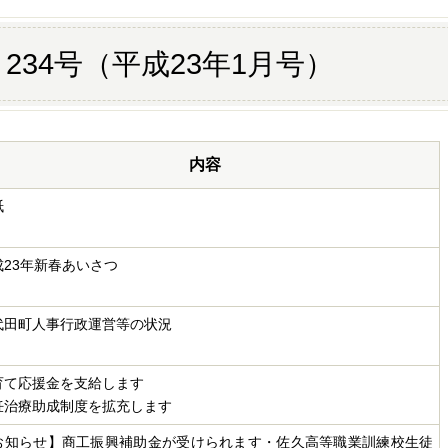
234号（平成23年1月号）
内容
紙
成23年新春あいさつ
代田町人事行政運営等の状況
育て応援金を支給します
妊治療助成制度を拡充します
お知らせ】商工振興補助金が受けられます・佐久高等職業訓練校生徒