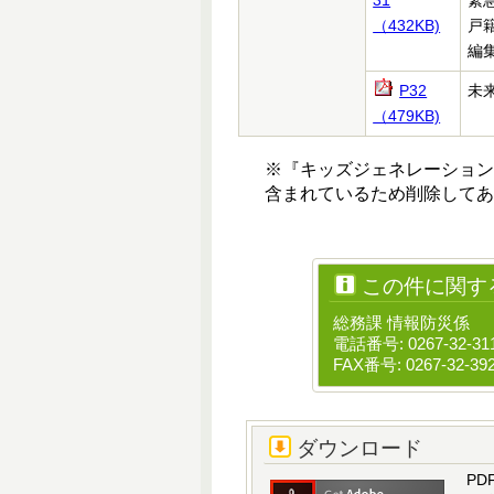
31
緊
（432KB)
戸
編
P32
未
（479KB)
※『キッズジェネレーショ
含まれているため削除してあ
この件に関す
総務課 情報防災係
電話番号: 0267-32-31
FAX番号: 0267-32-39
ダウンロード
PD