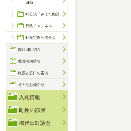
SNS
町公式「みよた動画」
行政チャンネル
町長定例記者会見
御代田町紹介
職員採用情報
施設と窓口の案内
その他お知らせ
入札情報
町長の部屋
御代田町議会