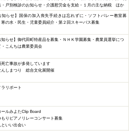
集・戸別検診のお知らせ・介護慰労金を支給・１月の主な納税 ほか
お知らせ】国保の加入喪失手続きは忘れずに・ソフトバレー教室募
・寒の水・民生・児童委員紹介・第２回スキーバス募集
お知らせ】御代田町特産品を募集・ＮＨＫ学園募集・農業員選挙につ
て・こんちは農業委員会
通死亡事故が多発しています
なんしまつり 総合文化展開催
メラリポート
ールみよたClip Board
つもりピアノリレーコンサート募集
んといい出会い