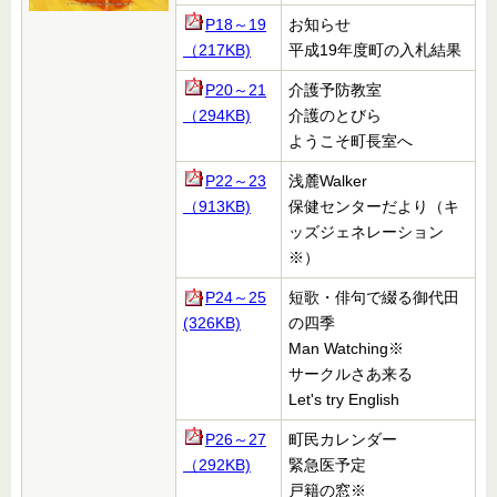
P18～19
お知らせ
（217KB)
平成19年度町の入札結果
P20～21
介護予防教室
（294KB)
介護のとびら
ようこそ町長室へ
P22～23
浅麓
Walker
（913KB)
保健センターだより（キ
ッズジェネレーション
※）
P24～25
短歌・俳句で綴る御代田
(326KB)
の四季
Man Watching※
サークルさあ来る
Let's try English
P26～27
町民カレンダー
（292KB)
緊急医予定
戸籍の窓
※