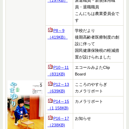
（297KB）
派遣職員・新規採用職
員・退職職員
こんにちは農業委員会で
す
P8～9
学校だより
（419KB）
後期高齢者医療制度の創
設に伴って
国民健康保険税の軽減措
置が設けられました
P10～11
エコールみよた
Clip
（831KB)
Board
P12～13
こころのやすらぎ
（639KB)
カメラリポート
P14～15
カメラリポート
（1,158KB)
P16～17
お知らせ
（238KB)