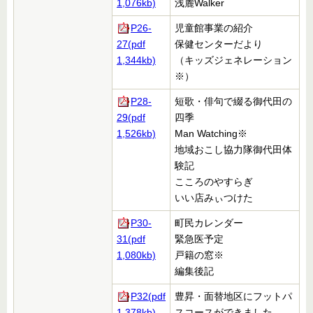
1,076kb)
浅麓Walker
P26-
児童館事業の紹介
27(pdf
保健センターだより
1,344kb)
（キッズジェネレーション
※）
P28-
短歌・俳句で綴る御代田の
29(pdf
四季
1,526kb)
Man Watching※
地域おこし協力隊御代田体
験記
こころのやすらぎ
いい店みぃつけた
P30-
町民カレンダー
31(pdf
緊急医予定
1,080kb)
戸籍の窓
※
編集後記
P32(pdf
豊昇・面替地区にフットパ
1,378kb)
スコースができました