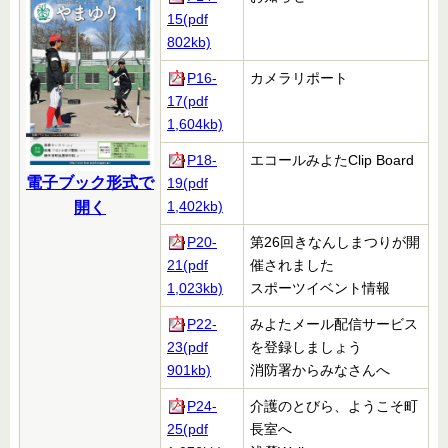
15(pdf
802kb)
P16-
カメラリポート
17(pdf
1,604kb)
P18-
エコールみよたClip Board
電子ブック形式で
19(pdf
1,402kb)
開く
P20-
第26回きなんしまつりが開
21(pdf
催されました
1,023kb)
スポーツイベント情報
P22-
みよたメール配信サービス
23(pdf
を登録しましょう
901kb)
消防署からみなさんへ
P24-
介護のとびら、ようこそ町
25(pdf
長室へ