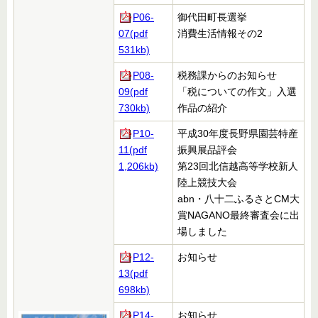
P06-
御代田町長選挙
07(pdf
消費生活情報その2
531kb)
P08-
税務課からのお知らせ
09(pdf
「税についての作文」入選
730kb)
作品の紹介
P10-
平成30年度長野県園芸特産
11(pdf
振興展品評会
1,206kb)
第23回北信越高等学校新人
陸上競技大会
abn・八十二ふるさとCM大
賞NAGANO最終審査会に出
場しました
P12-
お知らせ
13(pdf
698kb)
P14-
お知らせ