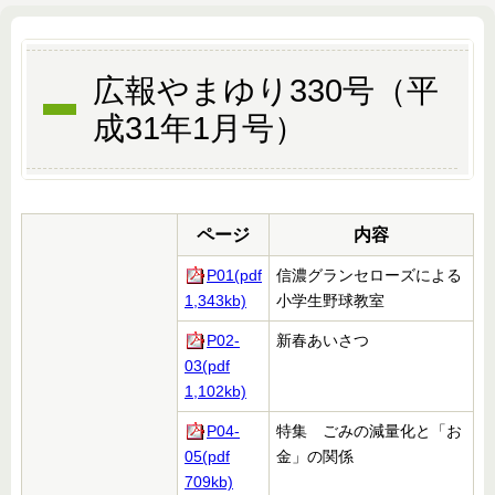
広報やまゆり330号（平
成31年1月号）
ページ
内容
P01(pdf
信濃グランセローズによる
1,343kb)
小学生野球教室
P02-
新春あいさつ
03(pdf
1,102kb)
P04-
特集 ごみの減量化と「お
05(pdf
金」の関係
709kb)