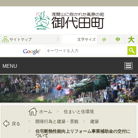
サイトマップ
文字サイズ
MENU
ホーム
住まいと住環境
開発行為と建築・景観
建築
戻る
住宅断熱性能向上リフォーム事業補助金の交付に
ついて