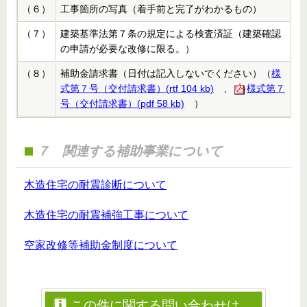
（６）
工事箇所の写真（着手前と完了がわかるもの）
（７）
建築基準法第７条の規定による検査済証（建築確認
の申請が必要な改修に限る。）
（８）
補助金請求書（日付は記入しないでください）（
様
式第７号（交付請求書）(rtf 104 kb)
、
様式第７
号（交付請求書）(pdf 58 kb)
）
７ 関連する補助事業について
木造住宅の耐震診断について
木造住宅の耐震補強工事について
空家改修等補助金制度について
この件に関する問い合わせは