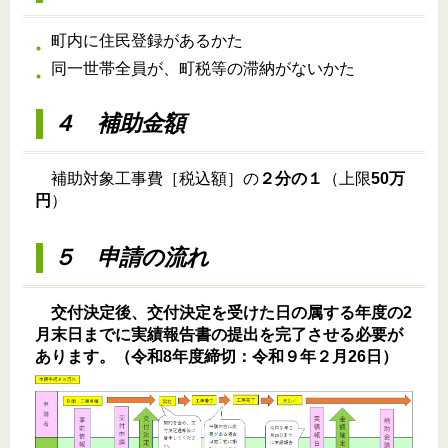
町内に住民登録があるかた
同一世帯全員が、町税等の滞納がないかた
４ 補助金額
補助対象工事費［税込額］の
２分の１
（上限
50万
円
）
５ 申請の流れ
交付決定後、
交付決定を受けた日の属する年度の2
月末日
までに実績報告書の提出を完了させる必要が
あります。（令和8年度締切：令和９年２月26日）