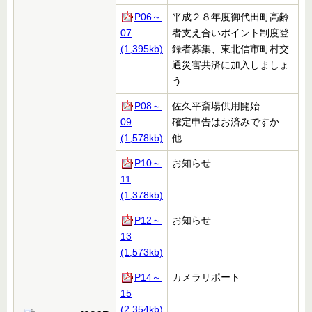
P06～
平成２８年度御代田町高齢
07
者支え合いポイント制度登
(1,395kb)
録者募集、東北信市町村交
通災害共済に加入しましょ
う
P08～
佐久平斎場供用開始
09
確定申告はお済みですか
(1,578kb)
他
P10～
お知らせ
11
(1,378kb)
P12～
お知らせ
13
(1,573kb)
P14～
カメラリポート
15
(2,354kb)