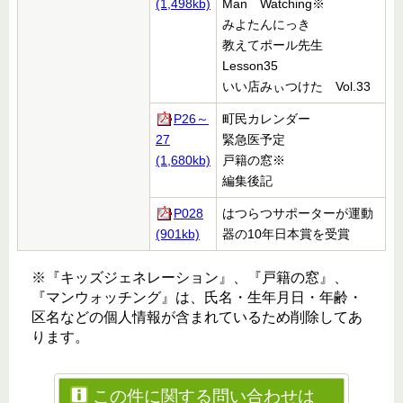
(1,498kb)
Man Watching※
みよたんにっき
教えてポール先生
Lesson35
いい店みぃつけた Vol.33
P26～
町民カレンダー
27
緊急医予定
(1,680kb)
戸籍の窓
※
編集後記
P028
はつらつサポーターが運動
(901kb)
器の10年日本賞を受賞
※『キッズジェネレーション』、『戸籍の窓』、
『マンウォッチング』は、氏名・生年月日・年齢・
区名などの個人情報が含まれているため削除してあ
ります。
この件に関する問い合わせは