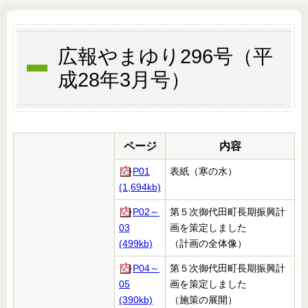
広報やまゆり296号（平
成28年3月号）
ページ
内容
P01
表紙（寒の水）
(1,694kb)
P02～
第５次御代田町長期振興計
03
画を策定しました
(499kb)
（計画の全体像）
P04～
第５次御代田町長期振興計
05
画を策定しました
(390kb)
（施策の展開）