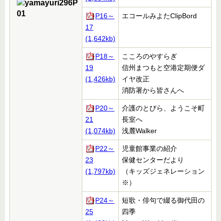
P16～
エコールみよたClipBord
17
(1,642kb)
P18～
こころのやすらぎ
19
信州まつもと空港定期便ダ
(1,426kb)
イヤ改正
消防署から皆さんへ
P20～
介護のとびら、ようこそ町
21
長室へ
(1,074kb)
浅麓Walker
P22～
児童館事業の紹介
23
保健センターだより
(1,797kb)
（キッズジェネレーション
※）
P24～
短歌・俳句で綴る御代田の
25
四季