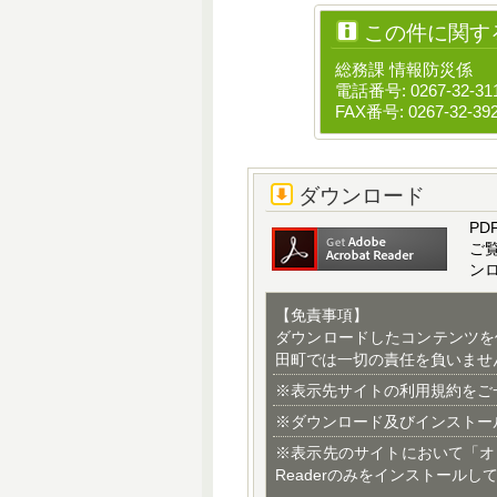
この件に関す
総務課 情報防災係
電話番号: 0267-32-31
FAX番号: 0267-32-39
ダウンロード
PD
ご
ン
【免責事項】
ダウンロードしたコンテンツを
田町では一切の責任を負いませ
※表示先サイトの利用規約をご
※ダウンロード及びインストー
※表示先のサイトにおいて「オ
Readerのみをインストールし