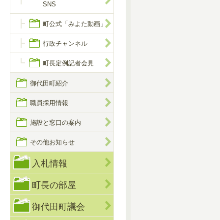
SNS
町公式「みよた動画」
行政チャンネル
町長定例記者会見
御代田町紹介
職員採用情報
施設と窓口の案内
その他お知らせ
入札情報
町長の部屋
御代田町議会