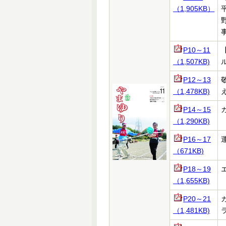
（1,905KB）
P10～11
（1,507KB)
P12～13
（1,478KB)
P14～15
（1,290KB)
P16～17
（671KB)
P18～19
（1,655KB)
P20～21
（1,481KB)