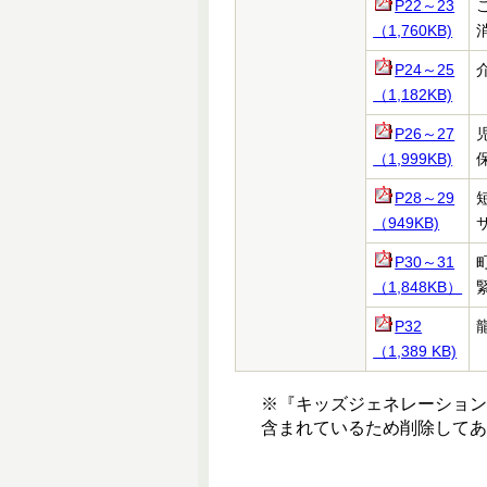
P22～23
（1,760KB)
P24～25
（1,182KB)
P26～27
（1,999KB)
P28～29
（949KB)
サ
P30～31
（1,848KB）
P32
（1,389
KB)
※『キッズジェネレーショ
含まれているため削除してあ