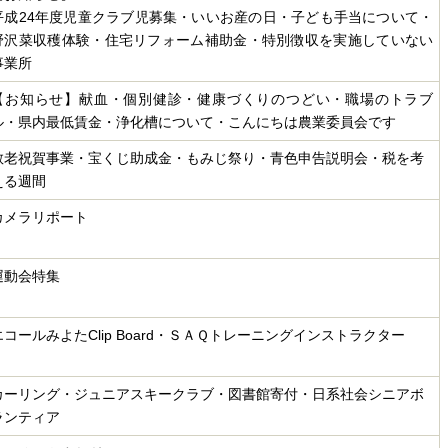
平成24年度児童クラブ児募集・いいお産の日・子ども手当について・
野沢菜収穫体験・住宅リフォーム補助金・特別徴収を実施していない
事業所
【お知らせ】献血・個別健診・健康づくりのつどい・職場のトラブ
ル・県内最低賃金・浄化槽について・こんにちは農業委員会です
敬老祝賀事業・宝くじ助成金・もみじ祭り・青色申告説明会・税を考
える週間
カメラリポート
運動会特集
エコールみよたClip Board・ＳＡＱトレーニングインストラクター
カーリング・ジュニアスキークラブ・図書館寄付・日系社会シニアボ
ランティア