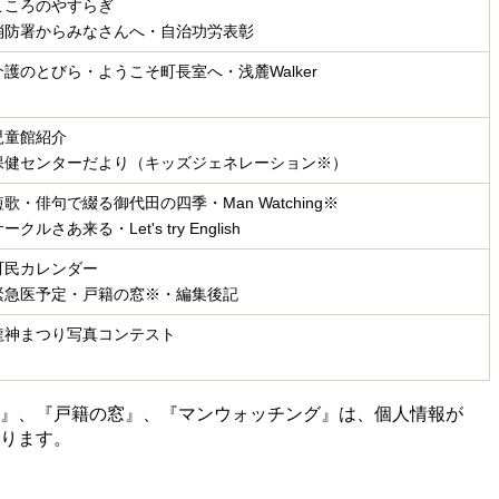
こころのやすらぎ
消防署からみなさんへ・自治功労表彰
介護のとびら・ようこそ町長室へ・浅麓Walker
児童館紹介
保健センターだより（キッズジェネレーション
※）
短歌・俳句で綴る御代田の四季・
Man Watching※
ークルさあ来る・Let's try English
町民カレンダー
緊急医予定・戸籍の窓
※・編集後記
龍神まつり写真コンテスト
ン』、『戸籍の窓』、『マンウォッチング』は、個人情報が
ります。