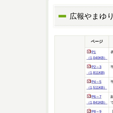
広報やまゆり
ページ
P1
（1,040KB）
P2～3
（1,811KB)
P4～5
（1,511KB）
P6～7
（1,841KB）
P8～9