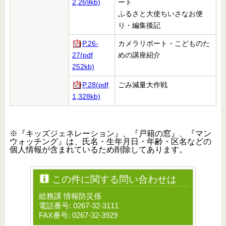
2,269kb)
ート
ふるさと大使ちいさなお便
り・編集後記
P.26-
カメラリポート・こどものた
27(pdf
めの講座紹介
252kb)
P.28(pdf
ごみ減量大作戦
1,328kb)
※『キッズジェネレーション』、『戸籍の窓』、『マン
ウォッチング』は、氏名・生年月日・年齢・区名などの
個人情報が含まれているため削除してあります。
この件に関する問い合わせは
総務課 情報防災係
電話番号: 0267-32-3111
FAX番号: 0267-32-3929