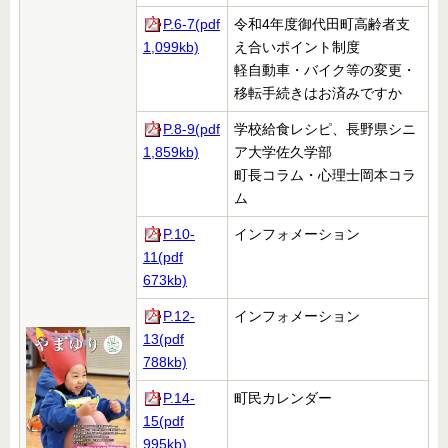
P.6-7(pdf
令和4年度御代田町高齢者支
1,099kb)
え合いポイント制度
軽自動車・バイク等の変更・
移転手続きはお済みですか
P.8-9(pdf
学校給食レシピ、長野県シニ
1,859kb)
ア大学佐久学部
町長コラム・心理士岡本コラ
ム
P.10-
インフォメーション
11(pdf
673kb)
P.12-
インフォメーション
13(pdf
788kb)
P.14-
町民カレンダー
15(pdf
995kb)