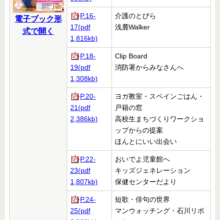
P.16-
介護のとびら
電子ブック形
17(pdf
浅麓Walker
式で開く
1,816kb)
P.18-
Clip Board
19(pdf
消防署からみなさんへ
1,308kb)
P.20-
ヨガ教室・スペインごはん・
21(pdf
戸籍の窓
2,386kb)
高校生まちづくりワークショ
ップからの提案
ほんとにいい出会い
P.22-
おいでよ児童館へ
23(pdf
キッズジェネレーション
1,807kb)
保健センターだより
P.24-
短歌・俳句の世界
25(pdf
マンウォッチング・石川リポ