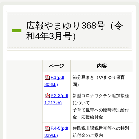
広報やまゆり368号（令
和4年3月号）
ページ
内容
P.1(pdf
節分豆まき（やまゆり保育
308kb)
園）
P.2-3(pdf
新型コロナワクチン追加接種
1,217kb)
について
子育て世帯への臨時特別給付
金・応援給付金
P.4-5(pdf
住民税非課税世帯等への特別
829kb)
給付金のご案内