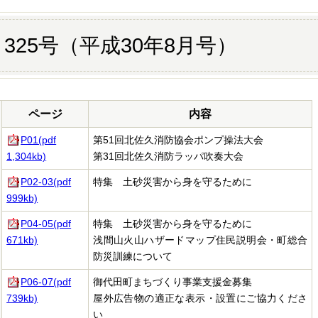
325号（平成30年8月号）
ページ
内容
P01(pdf
第51回北佐久消防協会ポンプ操法大会
1,304kb)
第31回北佐久消防ラッパ吹奏大会
P02-03(pdf
特集 土砂災害から身を守るために
999kb)
P04-05(pdf
特集 土砂災害から身を守るために
671kb)
浅間山火山ハザードマップ住民説明会・町総合
防災訓練について
P06-07(pdf
御代田町まちづくり事業支援金募集
739kb)
屋外広告物の適正な表示・設置にご協力くださ
い