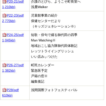
P20-21(pdf
介護のとびら、ようこそ町長室へ
1,210kb)
浅麓Walker
P22-23(pdf
児童館事業の紹介
2,770kb)
保健センターだより
（キッズジェネレーション
※）
P24-25(pdf
短歌・俳句で綴る御代田の四季
1,045kb)
Man Watching※
地域おこし協力隊御代田体験記
レッツトライイングリッシュ
いい店みぃつけた
P26-27(pdf
町民カレンダー
1,382kb)
緊急医予定
戸籍の窓
※
編集後記
P28(pdf
浅間国際フォトフェスティバル
610kb)