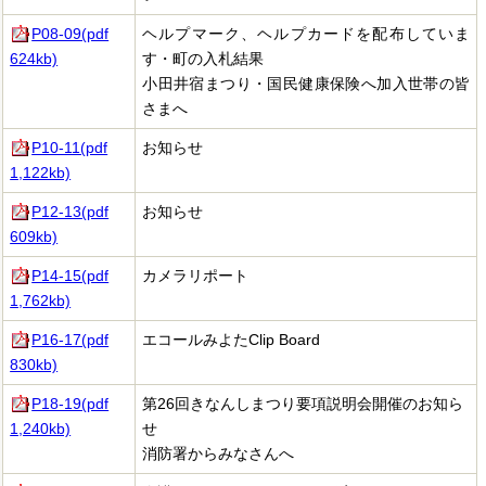
P08-09(pdf
ヘルプマーク、ヘルプカードを配布していま
624kb)
す・町の入札結果
小田井宿まつり・国民健康保険へ加入世帯の皆
さまへ
P10-11(pdf
お知らせ
1,122kb)
P12-13(pdf
お知らせ
609kb)
P14-15(pdf
カメラリポート
1,762kb)
P16-17(pdf
エコールみよたClip Board
830kb)
P18-19(pdf
第26回きなんしまつり要項説明会開催のお知ら
1,240kb)
せ
消防署からみなさんへ