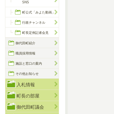
SNS
町公式「みよた動画」
行政チャンネル
町長定例記者会見
御代田町紹介
職員採用情報
施設と窓口の案内
その他お知らせ
入札情報
町長の部屋
御代田町議会