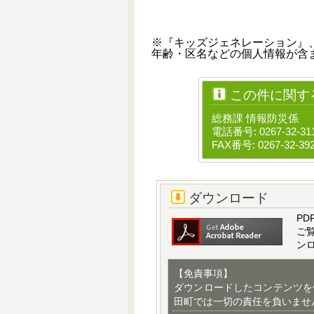
※『キッズジェネレーション』
年齢・区名などの個人情報が含
この件に関す
総務課 情報防災係
電話番号: 0267-32-31
FAX番号: 0267-32-39
ダウンロード
PD
ご
ン
【免責事項】
ダウンロードしたコンテンツを
田町では一切の責任を負いませ