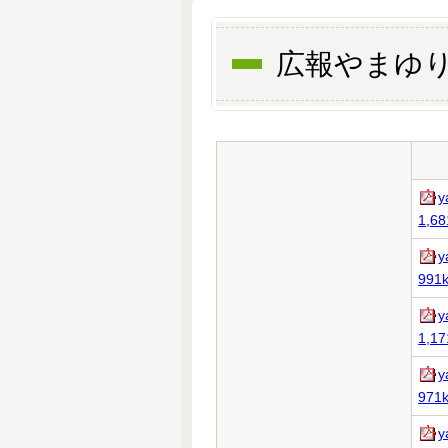
広報やまゆり
y
1,68
y
991k
y
1,17
y
971k
y