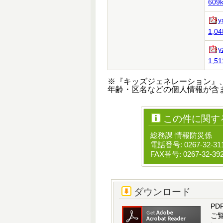
609k
y
1,04
y
1,51
※『キッズジェネレーション』
年齢・区名などの個人情報が含
この件に関す
総務課 情報防災係
電話番号: 0267-32-31
FAX番号: 0267-32-39
ダウンロード
PD
ご