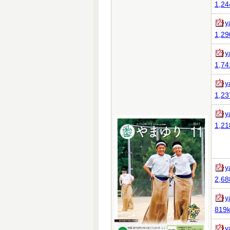
1,24
y
1,29
y
1,74
y
1,23
y
1,21
y
2,68
y
819k
y