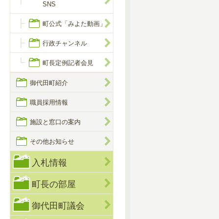
SNS
町公式「みよた動画」
行政チャンネル
町長定例記者会見
御代田町紹介
職員採用情報
施設と窓口の案内
その他お知らせ
入札情報
町長の部屋
御代田町議会