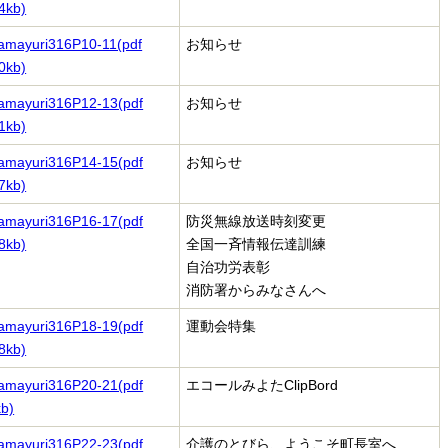
4kb)
amayuri316P10-11(pdf
お知らせ
0kb)
amayuri316P12-13(pdf
お知らせ
1kb)
amayuri316P14-15(pdf
お知らせ
7kb)
amayuri316P16-17(pdf
防災無線放送時刻変更
8kb)
全国一斉情報伝達訓練
自治功労表彰
消防署からみなさんへ
amayuri316P18-19(pdf
運動会特集
8kb)
amayuri316P20-21(pdf
エコールみよたClipBord
b)
amayuri316P22-23(pdf
介護のとびら、ようこそ町長室へ