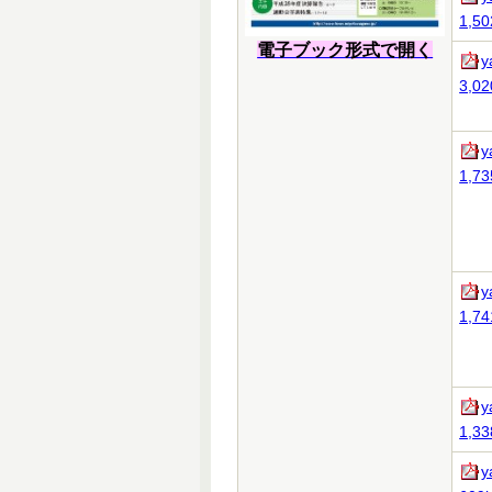
1,50
電子ブック形式で開く
y
3,02
y
1,73
y
1,74
y
1,33
y