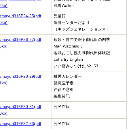
2kb)
浅麓Walker
amayuri316P24-25(pdf
児童館
0kb)
保健センターだより
（キッズジェネレーション
※）
amayuri316P26-27(pdf
短歌・俳句で綴る御代田の四季
5kb)
Man Watching※
地域おこし協力隊御代田体験記
Let`s try English
いい店みぃつけた Vol.53
amayuri316P28-29(pdf
町民カレンダー
1kb)
緊急医予定
戸籍の窓
※
編集後記
amayuri316P30-31(pdf
公民館報
8kb)
amayuri316P32-33(pdf
公民館報