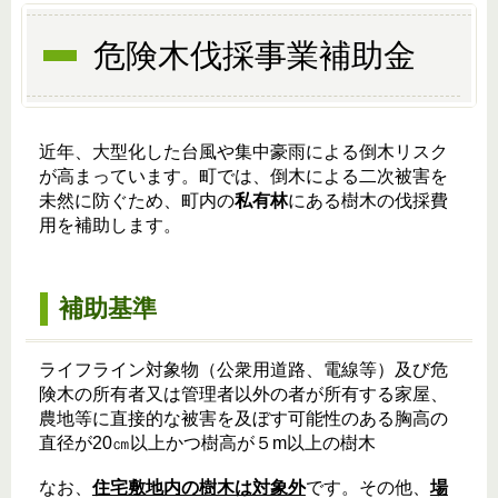
危険木伐採事業補助金
近年、大型化した台風や集中豪雨による倒木リスク
が高まっています。町では、倒木による二次被害を
未然に防ぐため、町内の
私有林
にある樹木の伐採費
用を補助します。
補助基準
ライフライン対象物（公衆用道路、電線等）及び危
険木の所有者又は管理者以外の者が所有する家屋、
農地等に直接的な被害を及ぼす可能性のある胸高の
直径が20㎝以上かつ樹高が５m以上の樹木
なお、
住宅敷地内の樹木は対象外
です。その他、
場