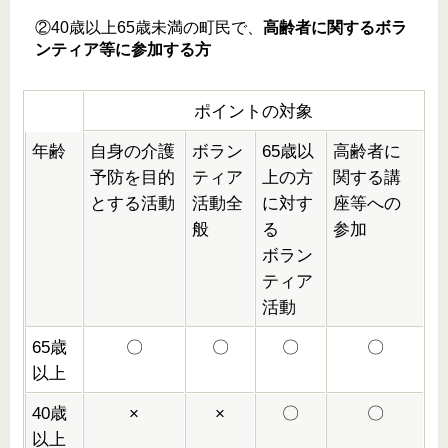
②40歳以上65歳未満の町民で、
高齢者に関するボラ
ンティア等に参加する方
ポイントの対象
年齢
自身の介護
ボラン
65歳以
高齢者に
予防を目的
ティア
上の方
関する講
とする活動
活動全
に対す
座等への
般
る
参加
ボラン
ティア
活動
65歳
〇
〇
〇
〇
以上
40歳
×
×
〇
〇
以上