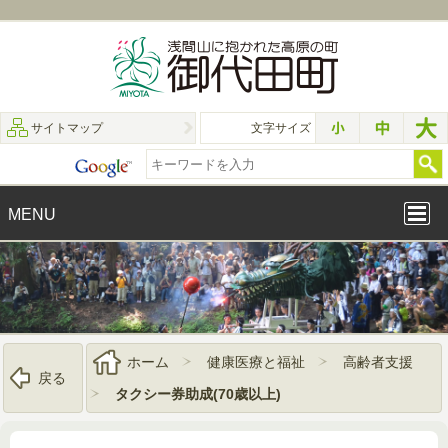
サイトマップ
文字サイズ
MENU
ホーム
健康医療と福祉
高齢者支援
戻る
タクシー券助成(70歳以上)