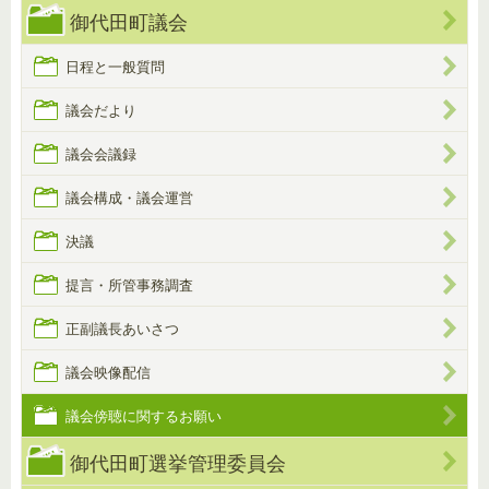
御代田町議会
日程と一般質問
議会だより
議会会議録
議会構成・議会運営
決議
提言・所管事務調査
正副議長あいさつ
議会映像配信
議会傍聴に関するお願い
御代田町選挙管理委員会