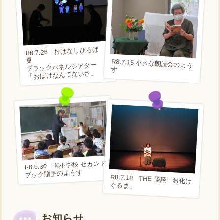
R8.7.26 おはなしひろば
夏
R8.7.15 小さな朗読会のよう
ブラックパネルシアター
す
「おばけなんてないさ」
R8.6.30 南小学校 セカンド
ブック贈呈のようす
R8.7.18 THE 怪談「お化け
ぐるま」
お知らせ