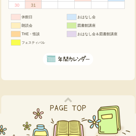
30
31
休館日
おはなし会
朗読会
図書館講座
THE・怪談
おはなし会＆図書館講座
フェスティバル