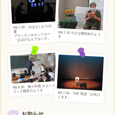
R8.7.26 おはなしひろば
夏
R8.7.15 小さな朗読会のよう
ブラックパネルシアター
す
「おばけなんてないさ」
R8.6.30 南小学校 セカンド
ブック贈呈のようす
R8.7.18 THE 怪談「お化け
ぐるま」
お知らせ