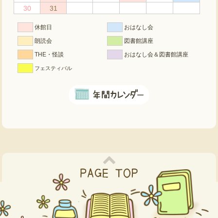
30
31
休館日
おはなし会
朗読会
図書館講座
THE・怪談
おはなし会＆図書館講座
フェスティバル