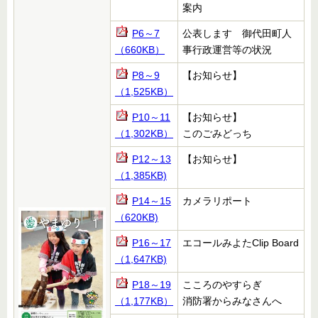
案内
P6～7
公表します 御代田町人
（660KB）
事行政運営等の状況
P8～9
【お知らせ】
（1,525KB）
P10～11
【お知らせ】
（1,302KB）
このごみどっち
P12～13
【お知らせ】
（1,385KB)
P14～15
カメラリポート
（620KB)
P16～17
エコールみよたClip Board
（1,647KB)
P18～19
こころのやすらぎ
（1,177KB）
消防署からみなさんへ