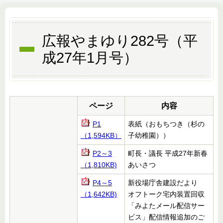
広報やまゆり282号（平
成27年1月号）
ページ
内容
P1
表紙（おもちつき（杉の
（1,594KB）
子幼稚園））
P2～3
町長・議長 平成27年新春
（1,810KB)
あいさつ
P4～5
新役場庁舎建設だより
（1,642KB)
オフトーク宅内装置回収
「みよたメール配信サー
ビス」配信情報追加のご