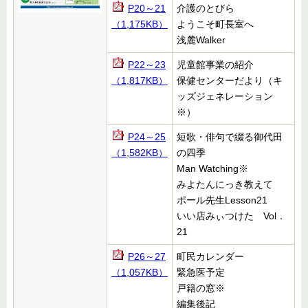
P20～21
介護のとびら
（1,175KB）
ようこそ町長室へ
浅麓Walker
P22～23
児童館事業の紹介
（1,817KB）
保健センターだより（キ
ッズジェネレーション
※）
P24～25
短歌・俳句で綴る御代田
（1,582KB）
の四季
Man Watching※
みよたんにっき教えて
ポール先生Lesson21
いい店みぃつけた Vol．
21
P26～27
町民カレンダー
（1,057KB）
緊急医予定
戸籍の窓
※
編集後記