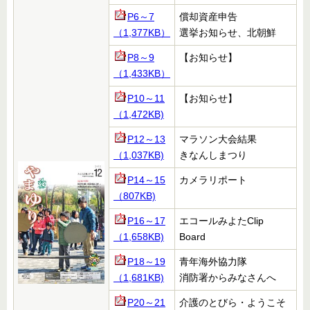
P6～7
償却資産申告
（1,377KB）
選挙お知らせ、北朝鮮
P8～9
【お知らせ】
（1,433KB）
P10～11
【お知らせ】
（1,472KB)
P12～13
マラソン大会結果
（1,037KB)
きなんしまつり
P14～15
カメラリポート
（807KB)
P16～17
エコールみよたClip
（1,658KB)
Board
P18～19
青年海外協力隊
（1,681KB)
消防署からみなさんへ
P20～21
介護のとびら・ようこそ