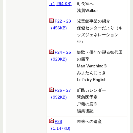
（1,294
KB)
町長室へ
浅麓Walker
P22～23
児童館事業の紹介
（456KB)
保健センターだより（キ
ッズジェネレーション
※）
P24～25
短歌・俳句で綴る御代田
（929KB)
の四季
Man Watching※
みよたんにっき
Let's try English
P26～27
町民カレンダー
（992KB)
緊急医予定
戸籍の窓
※
編集後記
P28
未来への遺産
（1,147KB)