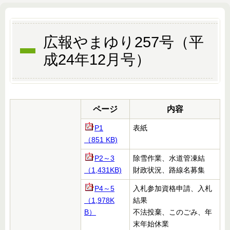
広報やまゆり257号（平
成24年12月号）
ページ
内容
P1
表紙
（851
KB)
P2～3
除雪作業、水道管凍結
（1,431KB)
財政状況、路線名募集
P4～5
入札参加資格申請、入札
（1,978K
結果
B）
不法投棄、このごみ、年
末年始休業