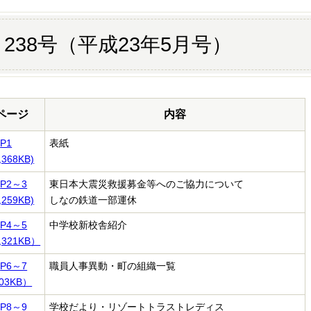
238号（平成23年5月号）
ページ
内容
P1
表紙
,368KB)
P2～3
東日本大震災救援募金等へのご協力について
,259KB)
しなの鉄道一部運休
P4～5
中学校新校舎紹介
,321KB）
P6～7
職員人事異動・町の組織一覧
03KB）
P8～9
学校だより・リゾートトラストレディス