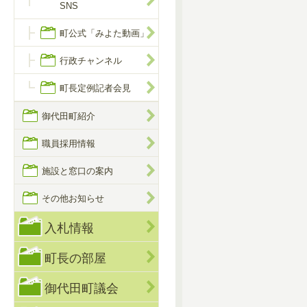
SNS
町公式「みよた動画」
行政チャンネル
町長定例記者会見
御代田町紹介
職員採用情報
施設と窓口の案内
その他お知らせ
入札情報
町長の部屋
御代田町議会