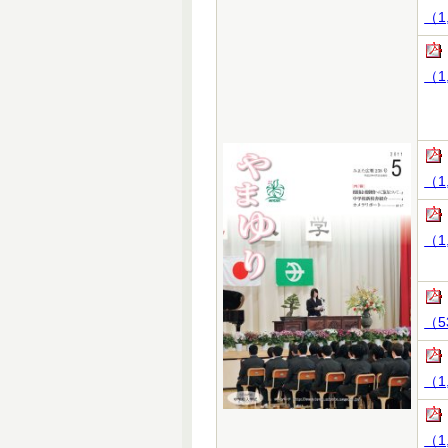
（1
（1
（1
（1
（5
（1
（1