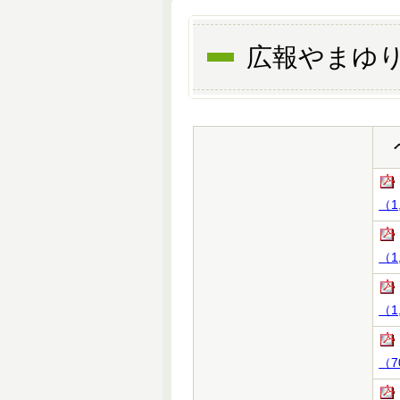
広報やまゆり
（1
（1
（1
（7