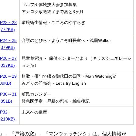
ゴルフ団体競技大会参加募集
アナログ放送終了まであと3ヶ月
P22～23
環境衛生情報・こころのやすらぎ
,772KB)
P24～25
介護のとびら・ようこそ町長室へ・浅麓Walker
,379KB)
P26～27
児童館紹介・
保健センターだより（キッズジェネレーシ
,037KB)
ョン
※）
P28～29
短歌・俳句で綴る御代田の四季・
Man Watching※
89KB)
みどりの即売会・Let’s try English
P30～31
町民カレンダー
,851B)
緊急医予定・戸籍の窓
※・編集後記
P32
未来への遺産
,219KB)
ン』、『戸籍の窓』、『マンウォッチング』は、個人情報が