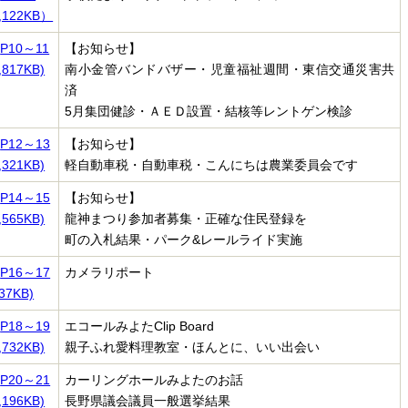
,122KB）
P10～11
【お知らせ】
,817KB)
南小金管バンドバザー・児童福祉週間・東信交通災害共
済
5月集団健診・ＡＥＤ設置・結核等レントゲン検診
P12～13
【お知らせ】
,321KB)
軽自動車税・自動車税・こんにちは農業委員会です
P14～15
【お知らせ】
,565KB)
龍神まつり参加者募集・正確な住民登録を
町の入札結果・パーク&レールライド実施
P16～17
カメラリポート
37KB)
P18～19
エコールみよたClip Board
,732KB)
親子ふれ愛料理教室・ほんとに、いい出会い
P20～21
カーリングホールみよたのお話
,196KB)
長野県議会議員一般選挙結果