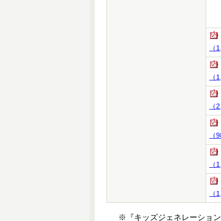
（1
（1
（2
（9
（1
（1
※『キッズジェネレーショ