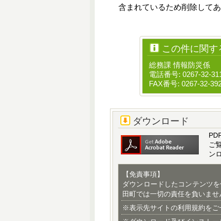
含まれているため削除してあ
この件に関す
総務課 情報防災係
電話番号: 0267-32-31
FAX番号: 0267-32-39
ダウンロード
PD
ご
ン
【免責事項】
ダウンロードしたコンテンツを
田町では一切の責任を負いませ
※表示先サイトの利用規約をご