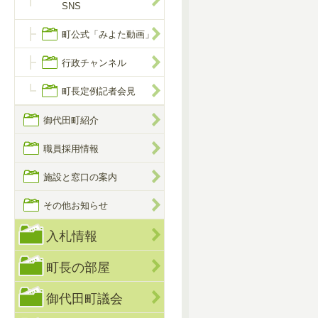
SNS
町公式「みよた動画」
行政チャンネル
町長定例記者会見
御代田町紹介
職員採用情報
施設と窓口の案内
その他お知らせ
入札情報
町長の部屋
御代田町議会