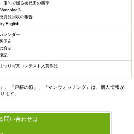
・俳句で綴る御代田の四季
 Watching※
校資源回収の報告
try English
カレンダー
医予定
の窓
※
後記
まつり写真コンテスト入賞作品
ン』、『戸籍の窓』、『マンウォッチング』は、個人情報が
ります。
る問い合わせは