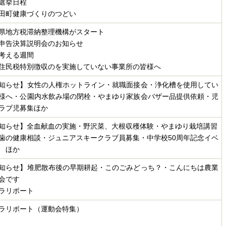
選挙日程
田町健康づくりのつどい
県地方税滞納整理機構がスタート
申告決算説明会のお知らせ
考える週間
住民税特別徴収のを実施していない事業所の皆様へ
知らせ】女性の人権ホットライン・就職面接会・浄化槽を使用してい
様へ・公園内水飲み場の閉栓・やまゆり家族会バザー品提供依頼・児
ラブ児募集ほか
知らせ】全血献血の実施・野沢菜、大根収穫体験・やまゆり栽培講習
歯の健康相談・ジュニアスキークラブ員募集・中学校50周年記念イベ
 ほか
知らせ】堆肥散布後の早期耕起・このごみどっち？・こんにちは農業
会です
ラリポート
ラリポート（運動会特集）