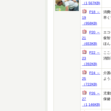
（1,567KB)
P18～
消費
19
早く
（958KB)
P20～
エコー
21
俊智
（653KB)
ほん
P22～
ここ
23
消防
（392KB)
P24～
介護
25
よう
（722KB)
P26～
児童
27
保健
（1,146KB)