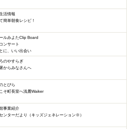
生活情報
て簡単朝食レシピ！
ルみよたClip Board
コンサート
とに、いい出会い
ろのやすらぎ
署からみなさんへ
のとびら
こそ町長室へ浅麓Waiker
館事業紹介
センターだより（キッズジェネレーション
※）