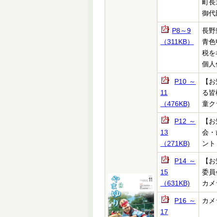
町長
御代
P8～9
長野
（311KB）
青色
税を
個人
P10～
【お
11
る皆
（476KB)
童ク
P12～
【お
13
会・
（271KB)
ント
P14～
【お
15
委員
（631KB)
カメ
P16～
カメ
17