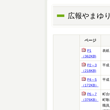
広報やまゆり
ページ
P1
表紙
（362KB)
P2～3
平成
（218KB)
P4～5
平成
（172KB）
P6～7
町合
（376KB）
町敬
職員