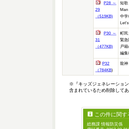
P28～
短歌
29
Man
（519KB)
中学
Let's
P30～
町民
31
緊急
（477KB)
戸籍
編集
P32
龍神
（784KB
)
※『キッズジェネレーショ
含まれているため削除してあ
この件に関す
総務課 情報防災係