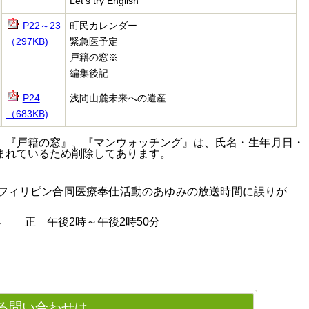
Let's try English
P22～23
町民カレンダー
（297KB)
緊急医予定
戸籍の窓
※
編集後記
P24
浅間山麓未来への遺産
（683KB)
、『戸籍の窓』、『マンウォッチング』は、氏名・生年月日・
まれているため削除してあります。
本フィリピン合同医療奉仕活動のあゆみの放送時間に誤りが
→ 正 午後2時～午後2時50分
る問い合わせは