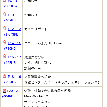
P8～9
お知らせ
（983KB）
P10～11
お知らせ
（402KB)
P12～13
カメラリポート
（1,673KB)
P14～15
エコールみよた
Clip Board
（790KB)
P16～17
介護のとびら
（425KB)
ようこそ町長室へ
浅麓Walker
P18～19
児童館事業の紹介
（792KB)
保健センターだより（キッズジェネレーション※）
P20～21
短歌・俳句で綴る御代田の四季
(464KB)
Man Watching※
サークルさあ来る