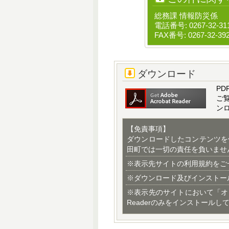
総務課 情報防災係
電話番号: 0267-32-31
FAX番号: 0267-32-39
ダウンロード
PD
ご
ン
【免責事項】
ダウンロードしたコンテンツを
田町では一切の責任を負いませ
※表示先サイトの利用規約をご
※ダウンロード及びインストー
※表示先のサイトにおいて「オ
Readerのみをインストールし