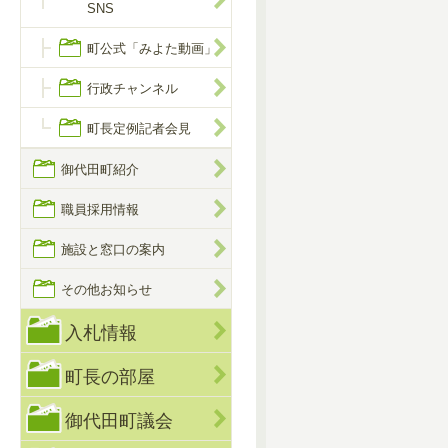
SNS
町公式「みよた動画」
行政チャンネル
町長定例記者会見
御代田町紹介
職員採用情報
施設と窓口の案内
その他お知らせ
入札情報
町長の部屋
御代田町議会