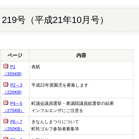
219号（平成21年10月号）
ページ
内容
P1
表紙
（355KB)
P2～3
平成22年度園児を募集します
（220KB)
P4～5
町議会議員選挙・衆議院議員総選挙の結果
（275KB）
インフルエンザにご注意を
P6～7
きなんしまつりについて
（250KB）
町民ゴルフ参加者募集等