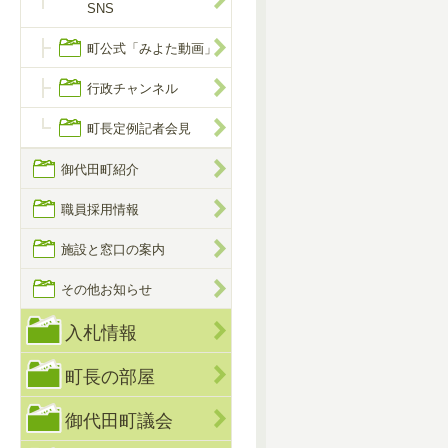
SNS
町公式「みよた動画」
行政チャンネル
町長定例記者会見
御代田町紹介
職員採用情報
施設と窓口の案内
その他お知らせ
入札情報
町長の部屋
御代田町議会