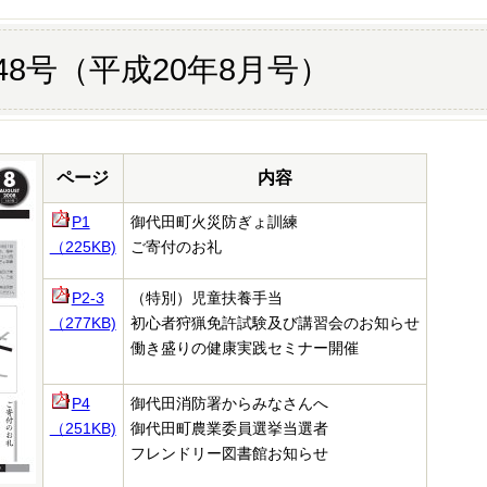
48号（平成20年8月号）
ページ
内容
P1
御代田町火災防ぎょ訓練
（225KB)
ご寄付のお礼
P2-3
（特別）児童扶養手当
（277KB)
初心者狩猟免許試験及び講習会のお知らせ
働き盛りの健康実践セミナー開催
P4
御代田消防署からみなさんへ
（251KB)
御代田町農業委員選挙当選者
フレンドリー図書館お知らせ