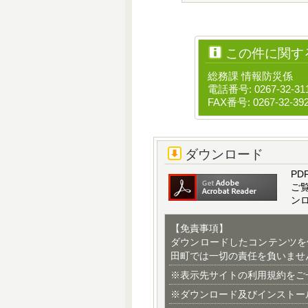
この件に関す
総務課 情報防災係
電話番号: 0267-32-31
FAX番号: 0267-32-39
ダウンロード
PD
ご
ン
【免責事項】
ダウンロードしたコンテンツを
田町では一切の責任を負いませ
※表示先サイトの利用規約をご
※ダウンロード及びインストー