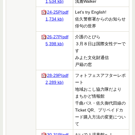
1,534 kb)
浅麓Walker
24-25P(pdf
Let's try English!
1,734 kb)
佐久警察署からのお知らせ
俳句の世界
26-27P(pdf
介護のとびら
5,398 kb)
３月８日は国際女性デーで
す
みよた文化財通信
戸籍の窓
28-29P(pdf
フォトフェスアフターレポ
2,289 kb)
ート
地域おこし協力隊だより
まちかど情報館
千曲バス・佐久御代田線の
Ticket QR、プリペイドカ
ード購入方法の変更につい
て
30-31P(pdf
おいでよ児童館へ！