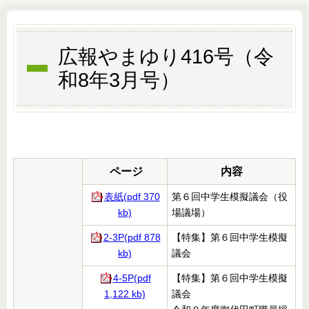
広報やまゆり416号（令
和8年3月号）
ページ
内容
表紙(pdf 370
第６回中学生模擬議会（役
kb)
場議場）
2-3P(pdf 878
【特集】第６回中学生模擬
kb)
議会
4-5P(pdf
【特集】第６回中学生模擬
1,122 kb)
議会