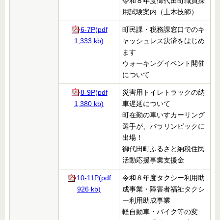
令和８年度御代田町職員採
用試験案内（土木技師）
6-7P(pdf
町民課・税務課窓口でのキ
1,333 kb)
ャッシュレス決済をはじめ
ます
ウォーキングイベント開催
について
8-9P(pdf
災害用トイレトラックの納
1,380 kb)
車遅延について
町在勤の車いすカーリング
選手が、パラリンピックに
出場！
御代田町ふるさと納税住民
活動応援事業支援金
10-11P(pdf
令和８年度タクシー利用助
926 kb)
成事業・障害者福祉タクシ
ー利用助成事業
軽自動車・バイク等の変