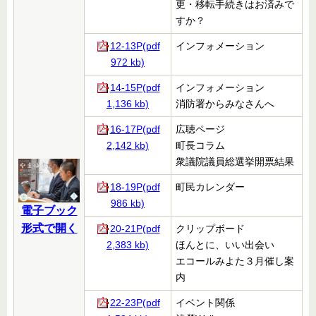
更・移転手続きはお済みで
すか？
12-13P(pdf
インフォメーション
972 kb)
14-15P(pdf
インフォメーション
1,136 kb)
消防署からみなさんへ
16-17P(pdf
広聴ページ
2,142 kb)
町長コラム
衆議院議員総選挙開票結果
18-19P(pdf
町民カレンダー
986 kb)
電子ブック
形式で開く
20-21P(pdf
クリップボード
2,383 kb)
ほんとに、いい出会い
エコールみよた３月催し案
内
22-23P(pdf
イベント関係