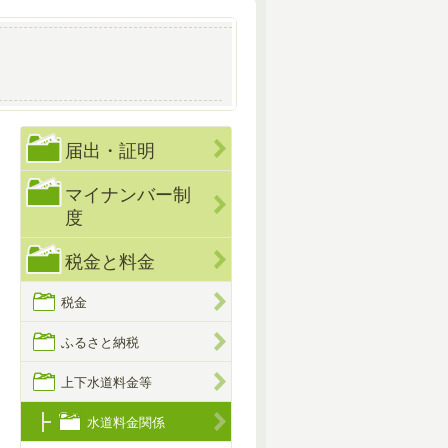
届出・証明
マイナンバー制
度
税金と料金
税金
ふるさと納税
上下水道料金等
水道料金関係