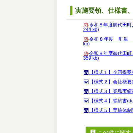
実施要領、仕様書
令和８年度御代田町
244 kb)
令和８年度 町単 御
kb)
令和８年度御代田町
359 kb)
【様式１】企画提案参加申
【様式２】会社概要書(do
【様式３】業務実績書(do
【様式４】誓約書(docx
【様式５】実施体制調書(
この件に関す