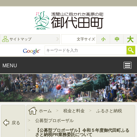
サイトマップ
文字サイズ
MENU
ホーム
税金と料金
ふるさと納税
公募型プロポーザル
戻る
【公募型プロポーザル】令和５年度御代田町ふる
さと納税PR業務委託について