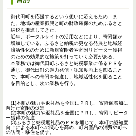
御代田町を応援するという想いに応えるため、ま
た、地域の産業振興と町の財政確保のためふるさと
納税を推進してきた。
近年、ポータルサイトの活用などにより、寄附額が
増加している。ふるさと納税の更なる発展と地域経
済活性化のために新規寄附者や寄附リピーター獲得
のための効果的な施策を打っていく必要がある。
本業務では御代田町ふるさと納税事業に係るＰＲを
通じ、御代田町の魅力発信・認知度向上を図ること
で、本町への寄附を促進し、地域活性化を図ること
を目的とし、次の業務を行う。
(1)
本町の魅力や返礼品を全国にＰＲし
、寄附額増加に
向けた寄附の促進
(2)
本町の魅力や返礼品を全国にＰＲし
、寄附リピータ
ー獲得の促進
(3)
ふるさと納税返礼品のＰＲを通じて、本町の認知度
向上による本町への関心を高め、町内産品の消費や町へ
の訪問・移住を促す。