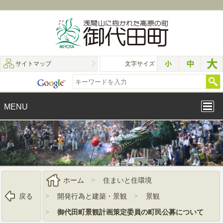
サイトマップ
文字サイズ
MENU
ホーム
住まいと住環境
戻る
開発行為と建築・景観
景観
御代田町景観計画策定委員の町民公募について