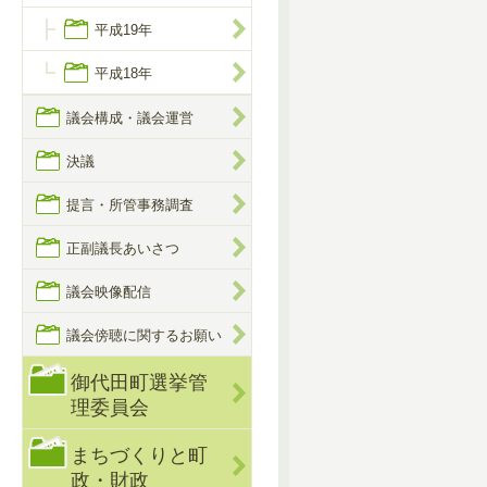
平成19年
平成18年
議会構成・議会運営
決議
提言・所管事務調査
正副議長あいさつ
議会映像配信
議会傍聴に関するお願い
御代田町選挙管
理委員会
まちづくりと町
政・財政