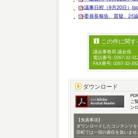
議事日程（9月20日）(pdf 
委員長報告、質疑、討論、採決
この件に関す
議会事務局 議会係
電話番号: 0267-32-31
FAX番号: 0267-32-39
ダウンロード
PD
ご
ン
【免責事項】
ダウンロードしたコンテンツを
田町では一切の責任を負いませ