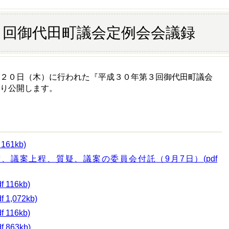
３回御代田町議会定例会会議録
～２０日（木）に行われた『平成３０年第３回御代田町議会
り公開します。
61kb)
、議案上程、質疑、議案の委員会付託（9月7日）(pdf
116kb)
1,072kb)
116kb)
863kb)