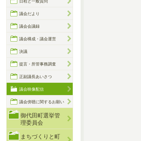
日程と一般質問
議会だより
議会会議録
議会構成・議会運営
決議
提言・所管事務調査
正副議長あいさつ
議会映像配信
議会傍聴に関するお願い
御代田町選挙管
理委員会
まちづくりと町