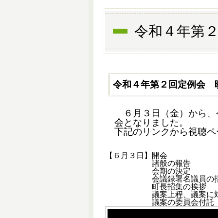
令和４年第
令和４年第２回定例会 
６月３日（金）から、令
会となりました。
下記のリンクから視聴ペ
【６月３日】開会
諸般の報告
会期の決定
会議録署名議員の指
町長招集の挨拶
議案上程、議案に対
議案の委員会付託