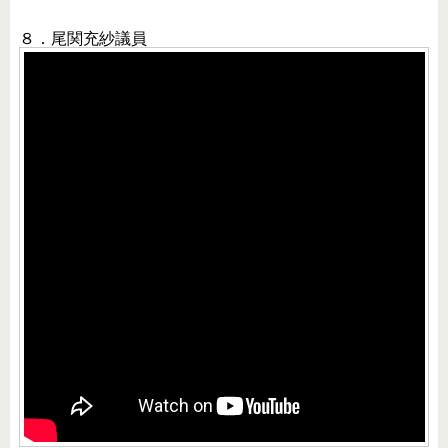
８．尾関充紗議員