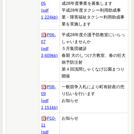
05
成28年度事業を募集します
(pdf
平成28年度タクシー利用助成事
1,224kb)
業・障害福祉タクシー利用助成事
業を実施します
P06-
平成28年度介護予防教室にいらっ
07
しゃいませんか
(pdf
５月集団健診
3,609kb)
春期 犬のしつけ方教室、春の狂犬
病予防注射
第４回浅間しゃくなげ公園まつり
開催
P08-
一般競争入札により町有財産の売
09
り払いを行います
(pdf
お知らせ
1,151kb)
P10-
お知らせ
11
(pdf