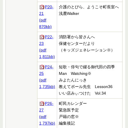
P20-
介護のとびら、ようこそ町長室へ
21
浅麓Walker
(pdf
870kb)
P22-
消防署から皆さんへ
23
保健センターだより
(pdf
（キッズジェネレーション
※）
1,811kb)
P24-
短歌・俳句で綴る御代田の四季
25
Man Watching※
(pdf
みよたんにっき
1,735kb)
教えてポール先生 Lesson36
いい店みぃつけた Vol.34
P26-
町民カレンダー
27
緊急医予定
(pdf
戸籍の窓
※
1,797kb)
編集後記