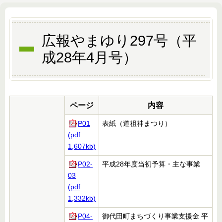
広報やまゆり297号（平
成28年4月号）
ページ
内容
P01
表紙（道祖神まつり）
(pdf
1,607kb)
P02-
平成28年度当初予算・主な事業
03
(pdf
1,332kb)
P04-
御代田町まちづくり事業支援金 平