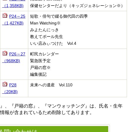
（1,358KB)
保健センターだより（キッズジェネレーション
※）
P24～25
短歌・俳句で綴る御代田の四季
（1,427KB)
Man Watching※
みよたんにっき
教えてポール先生
いい店みぃつけた Vol.4
P26～27
町民カレンダー
（968KB)
緊急医予定
戸籍の窓
※
編集後記
P28
未来への遺産 Vol.110
（20KB)
ン』、『戸籍の窓』、『マンウォッチング』は、氏名・生年
情報が含まれているため削除してあります。
る問い合わせは