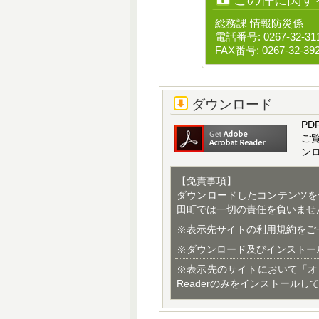
総務課 情報防災係
電話番号: 0267-32-31
FAX番号: 0267-32-39
ダウンロード
PD
ご
ン
【免責事項】
ダウンロードしたコンテンツを
田町では一切の責任を負いませ
※表示先サイトの利用規約をご
※ダウンロード及びインストー
※表示先のサイトにおいて「オ
Readerのみをインストールし