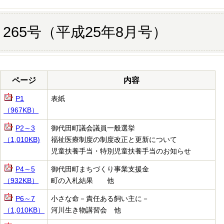
265号（平成25年8月号）
ページ
内容
P1
表紙
（967KB）
P2～3
御代田町議会議員一般選挙
（1,010KB)
福祉医療制度の制度改正と更新について
児童扶養手当・特別児童扶養手当のお知らせ
P4～5
御代田町まちづくり事業支援金
（932KB）
町の入札結果 他
P6～7
小さな命－責任ある飼い主に－
（1,010KB）
河川生き物講習会 他