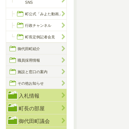
SNS
町公式「みよた動画」
行政チャンネル
町長定例記者会見
御代田町紹介
職員採用情報
施設と窓口の案内
その他お知らせ
入札情報
町長の部屋
御代田町議会