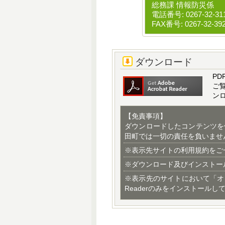
総務課 情報防災係
電話番号: 0267-32-31
FAX番号: 0267-32-39
ダウンロード
PD
ご
ン
【免責事項】
ダウンロードしたコンテンツを
田町では一切の責任を負いませ
※表示先サイトの利用規約をご
※ダウンロード及びインストー
※表示先のサイトにおいて「オ
Readerのみをインストールし