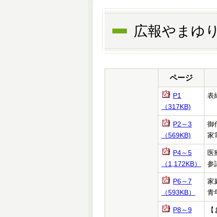
広報やまゆり
ページ
P1
表
（317KB)
P2～3
御
（569KB)
家
P4～5
医
（1,172KB）
参
P6～7
家
（593KB）
青
P8～9
【