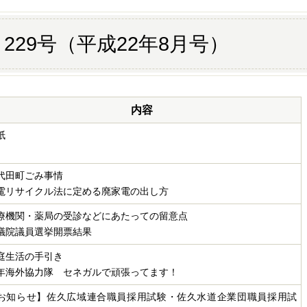
229号（平成22年8月号）
内容
紙
代田町ごみ事情
電リサイクル法に定める廃家電の出し方
療機関・薬局の受診などにあたっての留意点
議院議員選挙開票結果
庭生活の手引き
年海外協力隊 セネガルで頑張ってます！
お知らせ】佐久広域連合職員採用試験・佐久水道企業団職員採用試