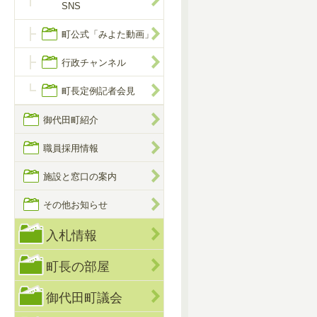
SNS
町公式「みよた動画」
行政チャンネル
町長定例記者会見
御代田町紹介
職員採用情報
施設と窓口の案内
その他お知らせ
入札情報
町長の部屋
御代田町議会