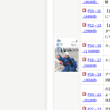
（464KB）
験
P10～11
【
（448KB)
に
P12～13
【
（298KB)
ダ
に
P14～15
カ
（1,049KB)
P16～17
エコ
（560KB)
P18～19
ア
（365KB)
消
介
P20～21
よ
（913KB)
浅麓
P22～23
児