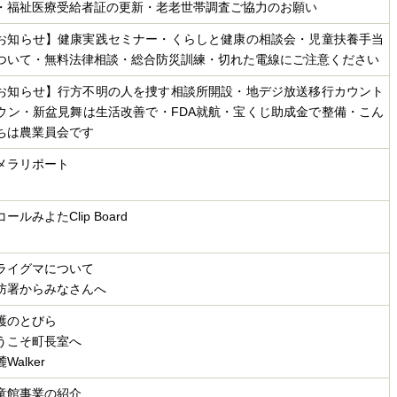
・福祉医療受給者証の更新・老老世帯調査ご協力のお願い
お知らせ】健康実践セミナー・くらしと健康の相談会・児童扶養手当
ついて・無料法律相談・総合防災訓練・切れた電線にご注意ください
お知らせ】行方不明の人を捜す相談所開設・地デジ放送移行カウント
ウン・新盆見舞は生活改善で・FDA就航・宝くじ助成金で整備・こん
ちは農業員会です
メラリポート
ールみよたClip Board
ライグマについて
防署からみなさんへ
護のとびら
うこそ町長室へ
Walker
童館事業の紹介