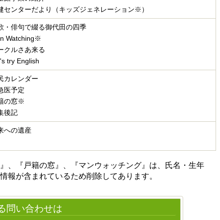
健センターだより（キッズジェネレーション
※）
歌・俳句で綴る御代田の四季
n Watching※
ークルさあ来る
's try English
民カレンダー
急医予定
籍の窓
※
集後記
来への遺産
ン』、『戸籍の窓』、『マンウォッチング』は、氏名・生年
情報が含まれているため削除してあります。
る問い合わせは