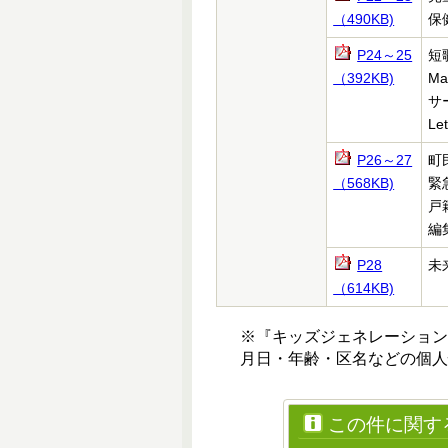
（490KB)
保
P24～25
短
（392KB)
Ma
サ
Let
P26～27
町
（568KB)
緊
戸
編
P28
未
（614KB)
※『キッズジェネレーショ
月日・年齢・区名などの個人
この件に関す