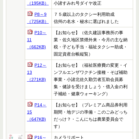
（195KB）
小諸すみれ号ダイヤ改正
P8～9
７５歳以上のタクシー利用助成
（725KB）
信州の名水・秘水に選ばれました
P10～
【お知らせ】（佐久建設事務所の事
11
業・佐久地区禁煙外来・今月の主な納
（662KB)
税・子ども手当・福祉タクシー助成・
固定資産台帳縦覧）
P12～
【お知らせ】（福祉医療費の変更・イ
13
ンフルエンザワクチン接種・そば補助
（271KB)
事業・小諸北佐久勤労者互助会員募
集・健診を受けましょう・借入金の利
子補給・健康ウォーキング）
P14～
【お知らせ】（プレミアム商品券利用
15
期間・地デジの準備・このごみどっち
（647KB)
だっけ？・こんにちは農業委員会で
す）
P16～
カメラリポート