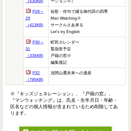
（630KB)
ーション
※）
P28～
短歌・俳句で綴る御代田の四季
29
Man Watching※
（413KB)
サークルさあ来る
Let's try English
P30～
町民カレンダー
31
緊急医予定
（335KB)
戸籍の窓
※
編集後記
P32
浅間山麓未来への遺産
（785KB)
※『キッズジェネレーション』、『戸籍の窓』、
『マンウォッチング』は、氏名・生年月日・年齢・
区名などの個人情報が含まれているため削除してあ
ります。