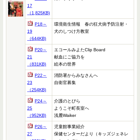
17
（1,825KB)
P18～
環境衛生情報 春の狂犬病予防注射・
19
犬のしつけ方教室
（644KB)
P20～
エコールみよたClip Board
21
献血にご協力を
（831KB)
絵本の世界
P22～
消防署からみなさんへ
23
自衛官募集
（254KB)
P24～
介護のとびら
25
ようこそ町長室へ
（952KB)
浅麓Waiker
P26～
児童館事業紹介
27
保健センターだより（キッズジェネレ