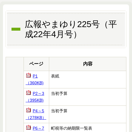
広報やまゆり225号（平
成22年4月号）
ページ
内容
P1
表紙
（360KB)
P2～3
当初予算
（395KB)
P4～5
当初予算
（278KB）
P6～7
町税等の納期限一覧表