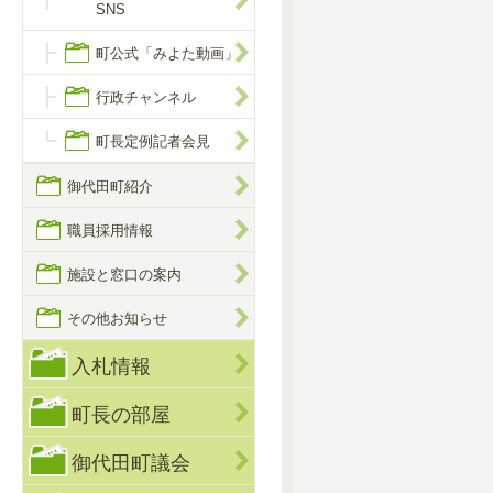
SNS
町公式「みよた動画」
行政チャンネル
町長定例記者会見
御代田町紹介
職員採用情報
施設と窓口の案内
その他お知らせ
入札情報
町長の部屋
御代田町議会