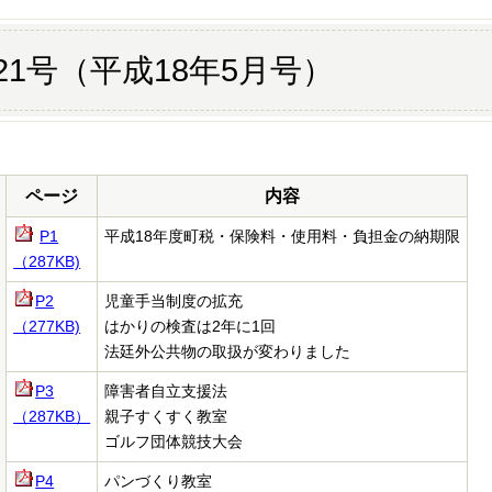
21号（平成18年5月号）
ページ
内容
P1
平成
18年度町税・保険料・使用料・負担金の納期限
（287KB)
P2
児童手当制度の拡充
（277KB)
はかりの検査は2年に1回
法廷外公共物の取扱が変わりました
P3
障害者自立支援法
（287KB）
親子すくすく教室
ゴルフ団体競技大会
P4
パンづくり教室