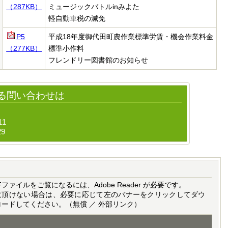
（287KB）
ミュージックバトルinみよた
軽自動車税の減免
P5
平成
18年度御代田町農作業標準労賃・機会作業料金
（277KB）
標準小作料
フレンドリー図書館のお知らせ
る問い合わせは
11
29
Fファイルをご覧になるには、Adobe Reader が必要です。
覧頂けない場合は、必要に応じて左のバナーをクリックしてダウ
ロードしてください。（無償 ／ 外部リンク）