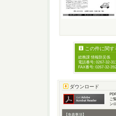
この件に関す
総務課 情報防災係
電話番号: 0267-32-31
FAX番号: 0267-32-39
ダウンロード
PD
ご
ン
【免責事項】