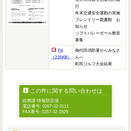
行
年末交通安全運動の実施
フレンドリー図書館 お
知らせ
ソフトバレーボール教室
募集
P4
御代田消防署からみなさ
（235KB）
んへ
町民ゴルフ大会結果
この件に関する問い合わせは
総務課 情報防災係
電話番号: 0267-32-3111
FAX番号: 0267-32-3929