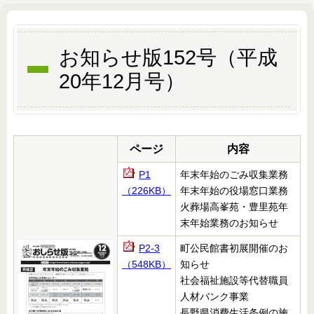
お知らせ版152号（平成
20年12月号）
ページ
内容
P1
年末年始のごみ収集業務
（226KB）
年末年始の役場窓口業務
火葬場高峯苑・豊里苑年
末年始業務のお知らせ
P2-3
町公民館書初展開催のお
（548KB）
知らせ
社会福祉施設等代替職員
人材バンク事業
長野県消費生活条例の施