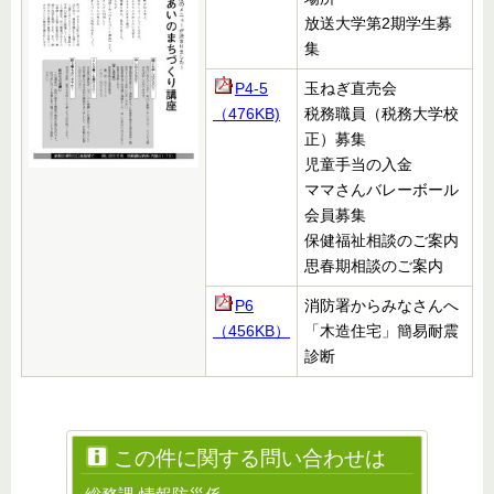
放送大学第2期学生募
集
P4-5
玉ねぎ直売会
（476KB)
税務職員（税務大学校
正）募集
児童手当の入金
ママさんバレーボール
会員募集
保健福祉相談のご案内
思春期相談のご案内
P6
消防署からみなさんへ
（456KB）
「木造住宅」簡易耐震
診断
この件に関する問い合わせは