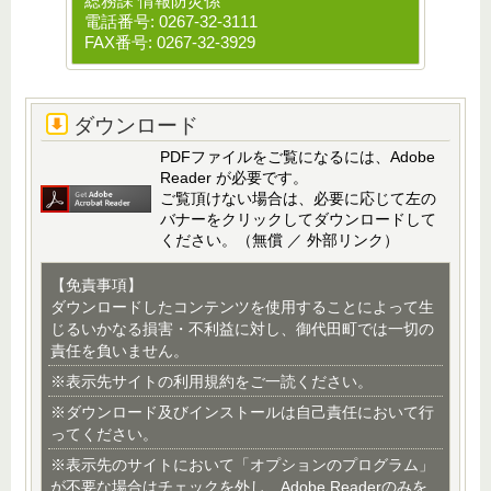
総務課 情報防災係
電話番号: 0267-32-3111
FAX番号: 0267-32-3929
ダウンロード
PDFファイルをご覧になるには、Adobe
Reader が必要です。
ご覧頂けない場合は、必要に応じて左の
バナーをクリックしてダウンロードして
ください。（無償 ／ 外部リンク）
【免責事項】
ダウンロードしたコンテンツを使用することによって生
じるいかなる損害・不利益に対し、御代田町では一切の
責任を負いません。
※表示先サイトの利用規約をご一読ください。
※ダウンロード及びインストールは自己責任において行
ってください。
※表示先のサイトにおいて「オプションのプログラム」
が不要な場合はチェックを外し、Adobe Readerのみを