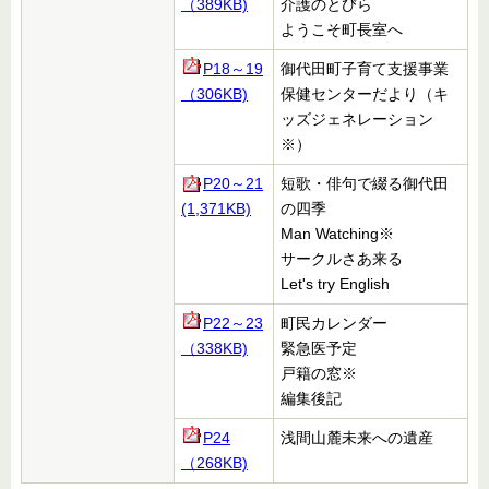
（389KB)
介護のとびら
ようこそ町長室へ
P18～19
御代田町子育て支援事業
（306KB)
保健センターだより（キ
ッズジェネレーション
※）
P20～21
短歌・俳句で綴る御代田
(1,371KB)
の四季
Man Watching※
サークルさあ来る
Let's try English
P22～23
町民カレンダー
（338KB)
緊急医予定
戸籍の窓
※
編集後記
P24
浅間山麓未来への遺産
（268KB)