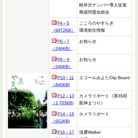
軽井沢ナンバー導入促進
期成同盟会総会
P4～5
こころのやすらぎ
（6872KB）
環境衛生情報
P6～7
お知らせ
（246KB）
P8～9
お知らせ
（340KB）
P10～11
エコールみよた
Clip Board
（840KB)
P12～13
カメラリポート（第
35回
（1,703KB)
龍神まつり）
P14～15
カメラリポート
（652KB)
P16～17
浅麓
Walker