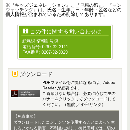
※『キッズジェネレーション』、『戸籍の窓』、『マン
ウォッチング』は、氏名・生年月日・年齢・区名などの
個人情報が含まれているため削除してあります。
この件に関する問い合わせは
総務課 情報防災係
電話番号: 0267-32-3111
FAX番号: 0267-32-3929
ダウンロード
PDFファイルをご覧になるには、Adobe
Reader が必要です。
ご覧頂けない場合は、必要に応じて左の
バナーをクリックしてダウンロードして
ください。（無償 ／ 外部リンク）
【免責事項】
ダウンロードしたコンテンツを使用することによって生
じるいかなる損害・不利益に対し、御代田町では一切の