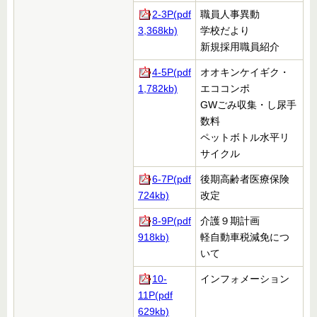
2-3P(pdf
職員人事異動
3,368kb)
学校だより
新規採用職員紹介
4-5P(pdf
オオキンケイギク・
1,782kb)
エココンポ
GWごみ収集・し尿手
数料
ペットボトル水平リ
サイクル
6-7P(pdf
後期高齢者医療保険
724kb)
改定
8-9P(pdf
介護９期計画
918kb)
軽自動車税減免につ
いて
10-
インフォメーション
11P(pdf
629kb)