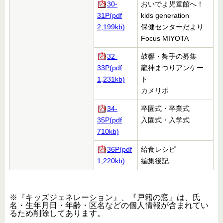
30-
おいでよ児童館へ！
31P(pdf
kids generation
2,199kb)
保健センターだより
Focus MIYOTA
32-
鼓響・舞手の募集
33P(pdf
龍神まつりアンケー
1,231kb)
ト
カメリポ
34-
卒園式・卒業式
35P(pdf
入園式・入学式
710kb)
36P(pdf
給食レシピ
1,220kb)
編集後記
※『キッズジェネレーション』、『戸籍の窓』は、氏
名・生年月日・年齢・区名などの個人情報が含まれてい
るため削除してあります。