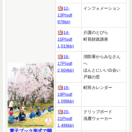
12-
インフォメーション
13P(pdf
878kb)
14-
介護のとびら
15P(pdf
町長財政講座
1,019kb)
16-
消防署からみなさん
17P(pdf
へ
2,604kb)
ほんとにいい出会い
戸籍の窓
18-
町民カレンダー
19P(pdf
1,098kb)
20-
クリップボード
21P(pdf
浅麓ウォーカー
1,486kb)
電子ブック形式で開