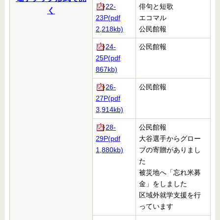
22-
俳句と短歌
く
23P(pdf
エコマル
2,218kb)
公民館報
24-
公民館報
25P(pdf
867kb)
26-
公民館報
27P(pdf
3,914kb)
28-
公民館報
29P(pdf
大谷選手からグロー
1,880kb)
ブの寄贈がありまし
た
被災地へ「忘れ米募
金」をしました
区域外就学支援を行
っています