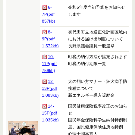
6-
令和5年度当初予算をお知らせ
7P(pdf
します
857kb)
8-
御代田町立地適正化計画区域内
9P(pdf
における届け出制度について
1,572kb)
長野県議会議員一般選挙
10-
町税の納付方法が拡充されます
11P(pdf
町税の納付期限一覧
759kb)
12-
犬の飼い方マナー・狂犬病予防
13P(pdf
接種について
1,083kb)
新エネルギー導入奨励金
14-
国民健康保険税率改正のお知ら
15P(pdf
せ
1,035kb)
国民年金保険料学生納付特例制
度、国民健康保険住所地特例
心理士岡本直人