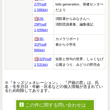
27P(pdf
kids generation、保健センター
1,586kb)
だより
28-
消防署からみなさんへ
29P(pdf
消防団員募集、編集後記
1,699kb)
30-
カメラリポート
31P(pdf
春から小学生
886kb)
32P(pdf
短歌と俳句の世界、しゃくなげ
1,531kb)
公園まつり、みどりの即売会
※『キッズジェネレーション』、『戸籍の窓』は、氏
名・生年月日・年齢・区名などの個人情報が含まれてい
るため削除してあります。
この件に関する問い合わせは