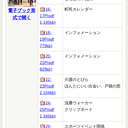
16-
町民カレンダー
電子ブック形
17P(pdf
式で開く
1,145kb)
18-
インフォメーション
19P(pdf
779kb)
20-
インフォメーション
21P(pdf
829kb)
22-
介護のとびら
23P(pdf
ほんとにいい出会い、戸籍の窓
2,104kb)
24-
浅麓ウォーカー
25P(pdf
クリップボード
1,345kb)
26-
スポーツイベント関係