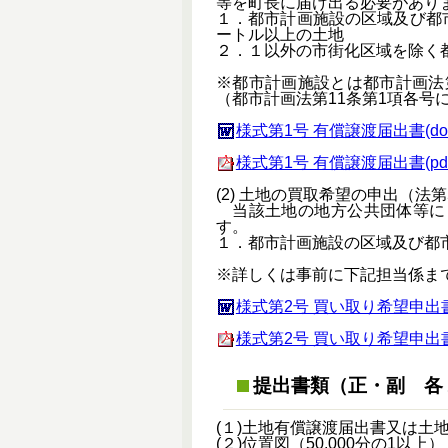
等を町長に届け出る必要があり
１．都市計画施設の区域及び都
ートル以上の土地
２．１以外の市街化区域を除く都
※都市計画施設とは都市計画法
（都市計画法第11条第1項各号
様式第1号 有償譲渡届出書(doc 
様式第1号 有償譲渡届出書(pdf 
(2) 土地の買取希望の申出（法第
当該土地の地方公共団体等に
す。
１．都市計画施設の区域及び都市
※詳しくは事前に下記担当係ま
様式第2号 買い取り希望申出書(d
様式第2号 買い取り希望申出書(pd
提出書類（正・副 各
(１)土地有償譲渡届出書又は土
(２)位置図（50,000分の1以上）