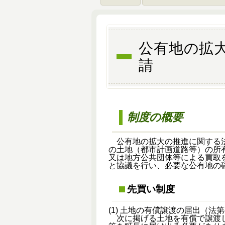
公有地の拡
請
制度の概要
公有地の拡大の推進に関する法
の土地（都市計画道路等）の所
又は地方公共団体等による買取
と協議を行い、必要な公有地の
先買い制度
(1) 土地の有償譲渡の届出（法第
次に掲げる土地を有償で譲渡し