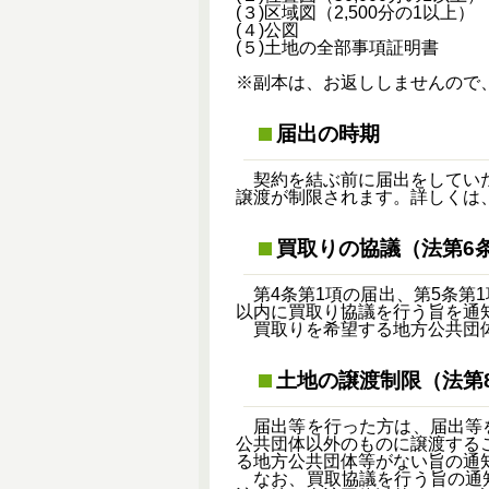
(３)区域図（2,500分の1以上）
(４)公図
(５)土地の全部事項証明書
※副本は、お返ししませんので
届出の時期
契約を結ぶ前に届出をしていた
譲渡が制限されます。詳しくは
買取りの協議（法第6
第4条第1項の届出、第5条第
以内に買取り協議を行う旨を通
買取りを希望する地方公共団体
土地の譲渡制限（法第
届出等を行った方は、届出等を
公共団体以外のものに譲渡する
る地方公共団体等がない旨の通
なお、買取協議を行う旨の通知