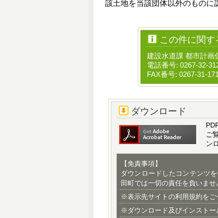
該土地を当該団体以外のものに
この件に関す
建設水道課 都市計画
電話番号: 0267-32-31
FAX番号: 0267-31-17
ダウンロード
PD
ご
ン
【免責事項】
ダウンロードしたコンテンツを
田町では一切の責任を負いませ
※表示先サイトの利用規約をご
※ダウンロード及びインストー