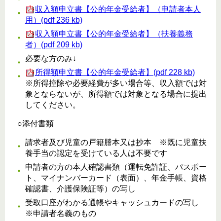
収入額申立書【公的年金受給者】（申請者本人
用）(pdf 236 kb)
収入額申立書【公的年金受給者】（扶養義務
者）(pdf 209 kb)
必要な方のみ↓
所得額申立書【公的年金受給者】(pdf 228 kb)
※所得控除や必要経費が多い場合等、収入額では対
象とならないが、所得額では対象となる場合に提出
してください。
○添付書類
請求者及び児童の戸籍謄本又は抄本 ※既に児童扶
養手当の認定を受けている人は不要です
申請者の方の本人確認書類（運転免許証、パスポー
ト、マイナンバーカード（表面）、年金手帳、資格
確認書、介護保険証等）の写し
受取口座がわかる通帳やキャッシュカードの写し
※申請者名義のもの