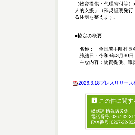
（物資提供・代理寄付等）
人的支援」（罹災証明発行
る体制を整えます。
■協定の概要
名称：「全国若手町村長会
締結日：令和8年3月30日
主な内容：物資提供、職員
2026.3.18プレスリリー
この件に関す
総務課 情報防災係
電話番号: 0267-32-31
FAX番号: 0267-32-39