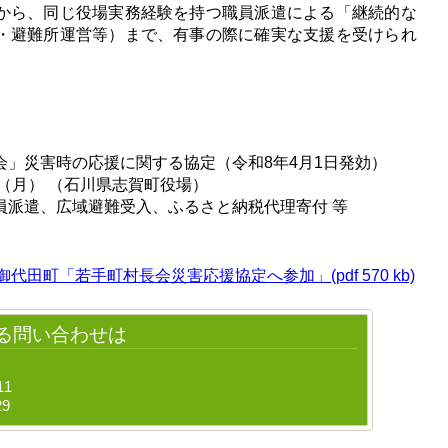
から、同じ役場実務経験を持つ職員派遣による「継続的な
・避難所運営等）まで、有事の際に確実な支援を受けられ
」災害時の応援に関する協定（令和8年4月1日発効）
（月） （石川県志賀町役場）
派遣、広域避難受入、ふるさと納税代理寄付 等
ス御代田町「若手町村長会災害応援協定へ参加」(pdf 570 kb)
る問い合わせは
11
29