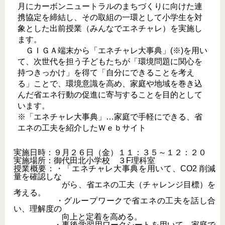
月にカーボンニュートラルのまちづくりに向けた連
携協定を締結し、その取組の一環として小学生を対
象とした出前授業（みんなでエネチャレ）を実施し
ます。
ＧＩＧＡ端末から「エネチャレ大事典」(※)を用い
て、次世代を担う子どもたちが「環境問題に関心を
持つきっかけ」を得て「自分にできることを考え
る」ことで、環境意識を高め、家庭や地域を巻き込
んだ省エネ行動の促進に寄与することを目的として
います。
※「エネチャレ大事典」…家庭で手軽にできる、省
エネの工夫を紹介したＷｅｂサイト
実施日時：９月２６日（金）１１：３５～１２：２０
実施場所：御代田北小学校 ３F理科室
授業概要：・「エネチャレ大事典を用いて、CO2 削減
量を確認しな
がら、省エネの工夫（チャレンジ目標）を
考える。
・グループワークで省エネの工夫を話し合
い、理解度の
向上と定着を高める。
・事後学習用ワークシートを用いて、家庭で