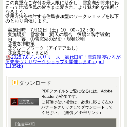
この貴重なご寄付を最大限に活かし、雪窓湖が将来にわ
たって地域住民の皆さまに愛され、より魅力的な場所と
なるよう、
活用方法を検討する住民参加型のワークショップを以下
のとおり開催します。
実施日時：7月12日（土）10：00～12：00
実施場所：雪窓湖 (雨天の場合 役場２階庁議室)
内 容：①雪窓湖の歴史・現状説明
②雪窓湖散策
③グループワーク（アイデア出し）
④意見共有・まとめ
2025.7.8プレスリリース 御代田町「雪窓湖 夢ひろが
る未来づくりワークショップを開催します」(pdf
1,135kb)
ダウンロード
PDFファイルをご覧になるには、Adobe
Reader が必要です。
ご覧頂けない場合は、必要に応じて左の
バナーをクリックしてダウンロードして
ください。（無償 ／ 外部リンク）
【免責事項】