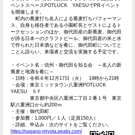
ベントスペースPOTLUCK YAESUでPRイベント
を開催します。
町内の蕎麦打ち名人による蕎麦打ちパフォーマン
ス、自身も移住者である小園町長とゲストによるト
ークセッションのほか、御代田産の新蕎麦、御代田
が誇る日本一のクラフトビール、御代田産の米と水
で作られた日本酒などを肴に、御代田町についてと
ことん語らい、来場者と交流を実施する予定です。
・イベント名：信州・御代田を知る会 ～名人の新
蕎麦と地酒を肴に～
・日時：令和６年12月17日（火） 19時から21時
・会場：東京ミッドタウン八重洲POTLUCK
YAESU ５Ｆ
東京都中央区八重洲二丁目２番１号 東京
駅八重洲口から約200ｍ
・主催：御代田町
・参加費：1,000円／１人（定員150人）
・詳細、申込み：次のサイトをご覧ください。
https://nagano-miyota.peatix.com/