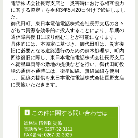
電話株式会社長野支店と「災害時における相互協力
に関する協定」を令和3年5月20日付けで締結しまし
た。
御代田町、東日本電信電話株式会社長野支店の各々
がもつ資源を効果的に投入することにより、早期の
通信障害復旧に取り組むことが可能になります。
具体的には、本協定に基づき、御代田町は、災害復
旧に必要となる道路通行のための倒木処理や、町内
回線復旧に際し、東日本電信電話株式会社長野支店
へ衛星車両等の敷地の提供などを行い、御代田町役
場の通信不通時には、衛星回線、無線回線を使用
し、回線の提供を東日本電信電話株式会社長野支店
に実施いただきます。
この件に関する問い合わせは
総務課 情報防災係
電話番号: 0267-32-3111
FAX番号: 0267-32-3929