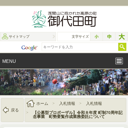
サイトマップ
文字サイズ
MENU
ホーム
入札情報
入札情報
戻る
【公募型プロポーザル】令和８年度 町制70周年記
念事業 町勢要覧作成業務委託について