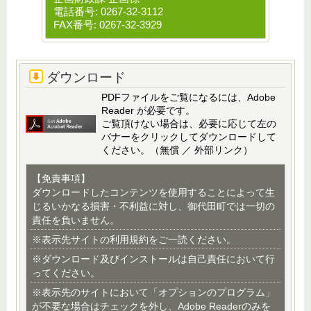
電話番号: 0267-32-3112
FAX番号: 0267-32-3929
ダウンロード
PDFファイルをご覧になるには、Adobe
Reader が必要です。
ご覧頂けない場合は、必要に応じて左の
バナーをクリックしてダウンロードして
ください。（無償 ／ 外部リンク）
【免責事項】
ダウンロードしたコンテンツを使用することによって生
じるいかなる損害・不利益に対し、御代田町では一切の
責任を負いません。
※表示先サイトの利用規約をご一読ください。
※ダウンロード及びインストールは自己責任において行
ってください。
※表示先のサイトにおいて「オプションのプログラム」
が不要な場合はチェックを外し、Adobe Readerのみを